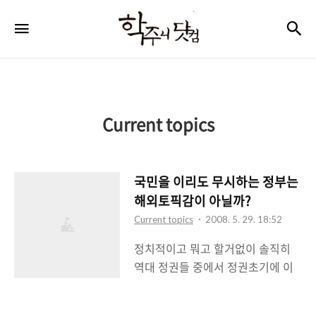
학
검
메뉴
주
니
닷
컴
Current topics
국민을 이리도 무시하는 정부는
해외토픽감이 아닐까?
Current topics
2008. 5. 29. 18:52
정치적이고 뭐고 할거없이 솔직히
역대 정권들 중에서 정권초기에 이
렇게 욕먹는 정부는 진짜 처음인듯
싶다. 작년 한나라당 경선때부터 말