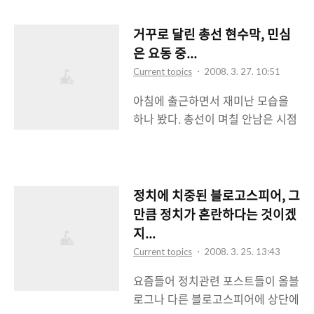
는 경우가 많으니..
을 KBS 2TV에서 오후 9시에 방영한
리기에 힘을 얻게 되었다. 어떤 정책
다고 하는 것이다. 그 자막을 보면서
을 내놓던간에 대부분 무사통과를
거꾸로 달린 총선 현수막, 민심
왜 KBS가 저런 자충수를 두었나 하
할 수 있게 된게 아닌가. 168석 이상
은 요동 중...
는 생각을 해봤다. 나는 개인적으로
을 얻었더라면 모든 상임위원회에서
Current topics
2008. 3. 27. 10:51
사극을 좋아한다. 특히나 선이 굵은
과반을 차지해 아주 브레이크 없는
아침에 출근하면서 재미난 모습을
남성형 사극을 좋아한다. 스케일이
아웃토반을 달릴 수 있었지만 그렇
하나 봤다. 총선이 며칠 안남은 시점
크고 규모가 방대한 사극일수록 더
지 못한 것이 아쉽게 느껴졌을 것이
에서 어쩌면 민심을 대변하는 일이
열광을 한다. 그동안 내가 즐겨봤던
다. 그리고 민주당은..
될지도 모르겠다는 생각이 들 정도
사극들을 보면 용의 눈물을 시작으
였다. 이 사진은 내가 출근하면서 버
로 '태조 왕건'과 '대조영'에 이르기
스정류장에서 회사까지 걸어오는 도
까지 주로 KBS 대하사극에 많이 꽂
정치에 치중된 블로고스피어, 그
중에 보인 모습을 찍은 것이다. 횡단
혀있음을 보게 된다. '해신'도 마찬가
만큼 정치가 혼란하다는 것이겠
보도 건너편에 한나라당 총선후보의
지다. 물론 MBC의 '주몽'과 '태왕사
지...
현수막이 거꾸로 걸려있다. 기호가
신기'도 즐겨왔고 SBS의 '연개소
Current topics
2008. 3. 25. 13:43
1번이니 한나라당은 맞고 김성욱이
문'도 즐겨봤던 사극이다. 하지만 현
요즘들어 정치관련 포스트들이 올블
라고 하는거 같다. 내 지역구가 아니
재 방영되고 있는 MBC의 '..
로그나 다른 블로고스피어에 상단에
니 관심은 없다. 다만 존경받는 강남