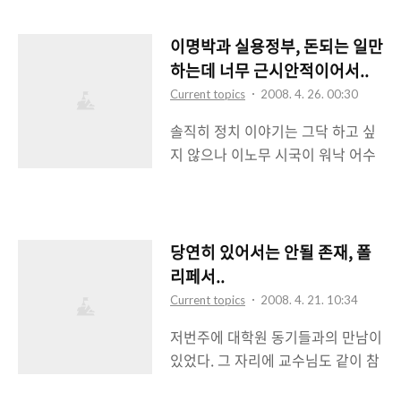
에 말들이 많은거 같다. 뉴스를 보니
다. 인수위 시절부터 말하던 대운하
까 꽤나 말들이 많은 듯 싶다. 명단은
사업도 그렇고 건간보험을 민영화
이명박과 실용정부, 돈되는 일만
이미 인터넷을 통해서 다 공개가 되
한다는 것도 그렇고 한미FTA 체결
하는데 너무 근시안적이어서..
고 있으니 따로 여기에는 안적을련
을 위해 미국산 쇠고기 전면 개방 역
Current topics
2008. 4. 26. 00:30
다. 그 많은 이름들을 다 열거할려면
시 모두가 이명박 정부가 해놓은 일
솔직히 정치 이야기는 그닥 하고 싶
블로그를 꽤나 스크롤하면서 읽어야
이기 때문이다. 물론 뒤의 한미FTA
지 않으나 이노무 시국이 워낙 어수
하기 때문이며 구지 친일명단을 여
와 미국산 쇠고기 수입에 대한 부분
선하니 안쓸래야 안쓸수가 없겠다는
기에 적을 필요도 못느끼기 때문이
에 있어서는 아마 현정부도 할 말..
생각이 든다. 올블로그나 이올린, 다
다. 이번 친일인사명단에는 박정희
음 블로거뉴스, 블로그코리아 등 국
전대통령과 함께 애국가를 작곡한
내 대표적인 블로고스피어에서도 대
안익태 선생도 포함되어있다. 의외
당연히 있어서는 안될 존재, 폴
부분이 정치관련 포스팅들이 주류를
였다. 애국가 작곡가인 안익태 선생
리페서..
이루고 있다는 것을 보면 확실히 이
도 친일행각을 했단 말인가. 애국가
Current topics
2008. 4. 21. 10:34
노무 대한민국이 골때리게 돌아가고
는 현 대한민국의 국가며 나라의 혼
저번주에 대학원 동기들과의 만남이
있다는 것은 확실한 듯 싶다. 이번에
이 담긴 노래다. 그런 곡을 친일행각
있었다. 그 자리에 교수님도 같이 참
이명박 대통령이 취임한 이후에 행
을 한 작곡가가 만들었다는 말이 된
여를 하셨다. 그래서 원래는 집근처
해진 갖가지 정책들이나 외교에 대
다. 그 때문인지 애국가도 바꿔야 ..