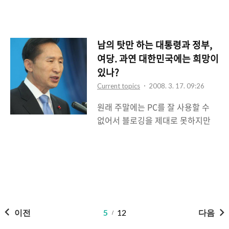
이슈화되는 일들이 많다. 국내 블로
이라는 문구가 크게 걸려있는 것을
고스피어가 그만큼 폭이 좁다는 의
보고는 좀 씁쓸하다는 생각이 들었
미도 있지만 반대로 생각한다면 그
을 정도였을까. 하지만 중요한 것은
만큼 쓸 꺼리가 많은 것이 정치쪽이
저 현수막이 거꾸로 매달려있다는
남의 탓만 하는 대통령과 정부,
라는 생각도 든다. 최근들어 정가의
것이다. 저걸 걸어놓은 사람은 제대
여당. 과연 대한민국에는 희망이
소식들을 뉴스를 통해서 들어보면
로 걸어왔을 것이다. 후보도우미가
있나?
참으로 한심하기 짝이 없다는 생각
걸어놨을테니 말이다. 그런데 누군
Current topics
2008. 3. 17. 09:26
이 든다. 흔히들 말해서 깔 소스들이
가가 밤사이에 거꾸로 다시 매달아
원래 주말에는 PC를 잘 사용할 수
널렸다는 것이다. 깔 소스들이 널렸
놓았다고 본다. 누가 그랬을까? 상..
없어서 블로깅을 제대로 못하지만
다는 이야기는 곧 블로그에 쓸 꺼리
오늘은 약간의 여유가 생겨서 이렇
들이 많다는 이야기다. 블로그에 포
게 글을 하나 쓴다. 쓴다고 해도 그닥
스팅을 할 때 어떤 부분을 칭찬하는
쓸 주제도 없기에 난감할 때가 많지
것 보다 비판하는 것이 더 효과적으
만 말이다. 뉴스데스크를 보는데 이
로 트래픽을 가져온다는 약간은 어
명박 대통령이 이전 참여정부때 임
거지성의 통계아닌 통계도 있지만
명했던 공기업 사장들에게 거의 직
이래저래 어느 대상을 상대로 열심
접적으로 사퇴하라고 압박하는 부분
이전
5
12
다음
히 비판하는 포스트들이 블로고스피
을 봤다. 뭐 취임한지 25일정도가 지
어의 상단에 올라와있는 것을 보면