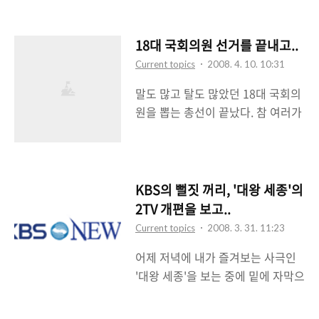
에서 모이기로 했는데 교수님의 참
한 부분을 평가해보자면 실용정부라
여로 인해 학교 주변에서 모이기로
는 말 그대로 정부에 돈이 되는 정책
했다(교수님의 힘은 역시 대단하다).
들을 취하고 있다고 생각되어진다.
18대 국회의원 선거를 끝내고..
그래도 오랫만에 모인 자리라 즐겁
즉, 돈 되는 정책을 세워서 실행하고
Current topics
2008. 4. 10. 10:31
게 얘기할 수 있었다. 교수님께서 참
있다는 얘기다. 그런데 문제는 그 돈
말도 많고 탈도 많았던 18대 국회의
석을 하시다보니 거의 교수님의 얘
되는 정책의 대상이 극히 일부 재벌
원을 뽑는 총선이 끝났다. 참 여러가
기밖에 듣지를 못했다는 것이 좀 아
와 있는 자들을 위한 것이니 문제가
지 이야기를 남기고 말이다. 나 역시
쉽기는 했다. 원래 울 교수님께서 말
되고 있다고 본다. 현재 이 정부가 내
투표에 참가한 유권자로서 총선 결
씀하시길 좋아하신다. 결국 교수님
세우고 있는 정책들 ..
과를 보고 나름대로 그냥 써볼려고
의 인생강의를 듣고 온 셈이다. 그래
한다. 총선결과는 여러 언론들이 떠
KBS의 뻘짓 꺼리, '대왕 세종'의
도 꽤 얻을 부분이 많았다. 원래 어르
들어대듯 153석의 의석을 차지한 한
신들 이야기 중에는 얻을 부분이 많
2TV 개편을 보고..
나라당의 과반차지로 나타났다. 민
은게 원칙이다(^^). 교수님 인생강
Current topics
2008. 3. 31. 11:23
주당은 81석이고 선진당이 18석, 민
의의 핵심은 '결혼 후에 남자는 어쩔
어제 저녁에 내가 즐겨보는 사극인
노당이 5석이고 친박연대가 14석,
수 없이 손해를 봐야 한다. 그것이 슬
'대왕 세종'을 보는 중에 밑에 자막으
한국당이 3석, 그리고 나머지는 무
픈 행복이다'라는 것이다. 아무래도
로 다음의 내용이 흘러가는 것을 봤
소속. 한나라당의 과반차지로 인해
가정의 주도권을 놓고 아내와 다투
다. KBS의 봄개편 관계로 대왕 세종
이명박 대통령과 그 정부는 경제살