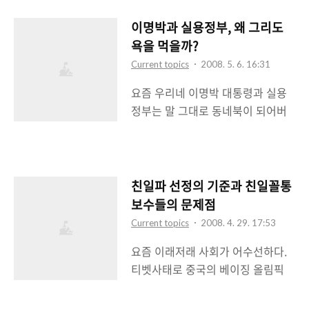
이 많더니 한나라당 대선후보가 된
이후에 BBK다 도곡동땅이다 하며
이명박과 실용정부, 왜 그리도
도덕성에 의심을 받았다. 그리고 대
욕을 먹을까?
선에서 2위 후보와의 격차를 대략
Current topics
2008. 5. 6. 16:31
500만표정도 내면서 당선이 되었는
요즘 우리네 이명박 대통령과 실용
데 문제는 투표율이 역대 최저
정부는 말 그대로 동네북이 되어버
(47%)라는거. 결국 국민의 1/4만 지
리고 있다. 인수위 시절부터 이래저
지했음에도 불구하고 대통령이 되었
래 말들이 많더니 이번에 한미FTA
다. 그리고 인수위때는 별별 희안한
체결 및 미국 소고기 전면개방으로
정책(영어몰입교육이니 대운하건설
인해 아주 사방팔방에서 두들겨대기
이니)들을 내놓으면서 국민들의 얼
친일파 선정의 기준과 친일꼴통
일쑤다. 보기에 안쓰러울 정도다. 그
을 빼놓았다. 대통령이 된 이후에는
보수들의 문제점
래도 대한민국 정부와 대통령인데
한미FTA를 어떻게든 성사시키기 위
Current topics
2008. 4. 29. 17:53
이리도 두들겨맞다니. 이건 이전의
해 미국산 쇠고기 수입의 완전 개방
요즘 이래저래 사회가 어수선하다.
노무현 대통령때보다 더했으면 더했
을 미국에 선물로 줬다. 국민의 건강
티벳사태로 중국의 베이징 올림픽
지 덜하지도 않는 상황이다. 물론 이
을 담보로 잡은 채 말이다. 그리고 오
성화봉송에 꽤나 애좀 먹더니 오늘
렇게 두들겨맞게 된 원인 제공은 이
늘 장관고시를 끝으로 광우병 위험..
은 친일인물명단 수록사전 편찬때문
명박 대통령과 정부 스스로 제공했