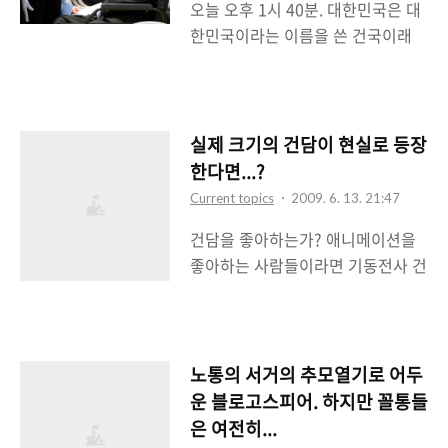
오늘 오후 1시 40분. 대한민국은 대
나 되는 거대 건프라가 전시되었던
감과 교육위원도 뽑..
한민국이라는 이름을 쓴 건국이래
것이다. 한국에서도 수많은 건담 매
최고의 지도자를 멀리 떠나보내게
니아들이 보러 일본으로 갔던 것으
된다. 김대중 전대통령이 서거하셨
로 기억하는데 개인적으로 직접 가
다는 소식이 들렸기 때문이다. 그 동
서 못본 것이 참 아쉬웠다. 그런데 이
안 계속 위독하셔서 세브란스 병원
번에 기동전사 건담 30주년 기념으
실제 크기의 건담이 현실로 등장
에 입원해서 집중치료를 받고 계셨
로 다시 한번 그 위용을 보이고자 등
한다면...?
는데 심장박동이 멎으시더니 결국
장했으니 이번에는 시즈오카 공원이
Current topics
2009. 6. 13. 21:47
돌아올 수 없는 강을 건너가시고야
다. 그리고 시오카즈 공원에 있었던
건담을 좋아하는가? 애니메이션을
말았다. 노무현 전대통령이 서거한
건담은 건담 자체만 존재했지만 이
좋아하는 사람들이라면 기동전사 건
지 2달만에 우리는 또 한명의 전대
번 건담은 빔사벨까지 들고 있..
담이라는 애니메이션을 잘 알 것이
통령의 서거를 봐야만 했다. 나는 김
다. 벌써 나온지 30년이 되는 건담은
대중 전대통령과 노무현 전대통령을
일본 애니메이션의 한 획을 그었을
지지했던 사람이다. YS-DJ가 싸웠
뿐만 아니라 전세계 애니메이션 역
던 대선때는 선거권이 없어서 투표
노통의 서거의 추모열기로 어두
사에 하나의 축이 될 만큼 큰 영향을
를 못했지만 DJ-이회창이 싸웠던 대
운 블로고스피어. 하지만 꼴통들
끼친 애니메이션이다. 나 역시 건담
선때는 투표를 했다. 그때 우리 집의
은 여전히...
팬으로 기동전사 건담을 시작으로