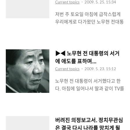
분위기는 아버지의 영향때문에 친한
Current topics
2009. 5. 25. 15:34
그 뒤로 나오는 Z건담, ZZ건담, 역습
나라당(그당시는 신한국당이었던 것
저번 주 토요일 아침에 급작스럽게
의 샤아, F91, G건담, 건담X, v건담
으로 기억을)이었고 이회창을 지지
우리에게로 다가왔던 노무현 전대통
에 건담 SEED(데스티니 포함)까지
하고 있었지만 유독 나만 김대중 전
령의 서거로 인해 한국사회 전체가
어지간한 건담 시리즈들을 다 섭렵
대통..
일시적인 공황상태에 빠져든 듯 싶
했다. 아마 건담 매니아들은 적어도
다. 나 역시 토요일에 노 전대통령의
저 정도의 건담들은 이미 줄줄이 꿰
서거에 대해서 글을 올렸지만 주말
고 찰 듯 싶다. 최근 일본에서 재미난
▶◀ 노무현 전 대통령의 서거
이 지난 오늘에도 여전히 인터넷은
일이 벌어지고 있다고 한다. 그냥 애
에 애도를 표하며...
추모의 물결이 이어지고 있다. 당연
니메이션으로 존재하던, 그리고 프
Current topics
2009. 5. 23. 15:12
한 일이다. 역대 대통령들 중에서 이
라모델로만 존재하던 건담이 실제로
노무현 전 대통령이 서거했다고 한
렇게 국민과 공감하고 호응을 받는
나타난다면 어떨까? Green
다. 아침에 일어나서 딸과 같이 TV를
대통령은 거의(아니 전혀라고 해도
Gundam..
보고 있는데 갑자기 뉴스속보라고
과언이 아닐 정도로) 없었으니 말이
하단에 자막이 뜨고 '노무현 전대통
다. 노무현 전대통령의 장례는 국민
령 자살'이라는 문구가 나왔다. 처음
장으로 결정이 되었다고 한다. 7일
에 그 문구를 보고 내 눈을 의심했다.
장으로 되었기에 아마도 29일에 영
버려진 의정보고서. 정치무관심
과연 저게 무슨 이야기인가? 노무현
결식이 거행될 예정이라고 한다. 그
은 결국 다시 나라를 망치게 될