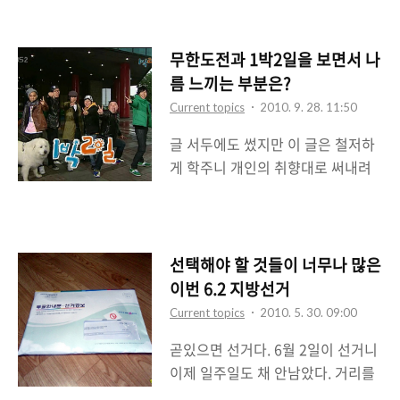
닝맨, 서바이벌 나는 가수다 등을 다
좋아하는데 이런 TV 프로들을 보면
서 뭐랄까 개인적인 어떤 기준같은
무한도전과 1박2일을 보면서 나
것이 생기는 듯 싶다. 주말 예능이라
름 느끼는 부분은?
면 먼저 떠오르는 것이 토요일에는
Current topics
2010. 9. 28. 11:50
무한도전, 일요일에는 1박 2일이다.
글 서두에도 썼지만 이 글은 철저하
뭐 일요일의 경우 난 1박 2일 말고
게 학주니 개인의 취향대로 써내려
나는 가수다를 보지만 그건 다 개인
갔다. 그러다보니 내용이 무한도전
의 성향에 따라 틀린 것이니 말이다.
중심으로 편파적으로 흘러가고 있음
여하튼간에 무한도전과 1박 2일은
을 미리 밝힌다. 원래 이 블로그는 어
여러가지 면에서 자주 비교가 되는
떤 주제를 중심으로 그것만 쓰자고
데 같은 리얼버라이어티 예능인데다
선택해야 할 것들이 너무나 많은
운영하는 블로그는 아니다. 그런데
가 무한도전은 유재석이 이끌고 1박
이번 6.2 지방선거
쓰다보니 주로 IT쪽, 그것도 휴대폰
2일은 강호동이 이끈다는 점에서 자
Current topics
2010. 5. 30. 09:00
이나 스마트폰, 모바일 인터넷(혹은
주 비교대상이 되는 듯 싶다. 뭐 밑에
곧있으면 선거다. 6월 2일이 선거니
무선인터넷) 서비스 및 정책에 대한
서 하는 얘기는 개인적인 이야기니
이제 일주일도 채 안남았다. 거리를
글을 쓰게 되었다. 그러다보니 다른
너무 심각하게 받아들이지 않았으면
지나다니다보면, 아니 당장에 사무
분야의 글은 거의 안쓰게 되는데(이