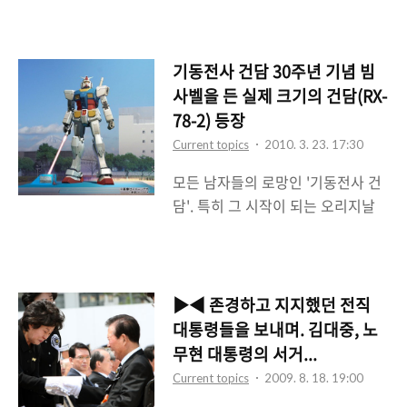
좋겠다. ..
실에서 일하다보면 밖에 각 후보들
블로그가 아닌 다른 개인 블로그에
이 자기를 홍보하기 위해 시끄럽게
쓰게 되더라) 이번에는 IT와는 좀 관
떠들어대는 것을 종종 본다. 좀 짜증
계없는 이야기를 써볼까 한다. 다름
기동전사 건담 30주년 기념 빔
이 나지만 정말로 선거가 얼마남지
아닌 무한도전과 해피썬데이(남자의
사벨을 든 실제 크기의 건담(RX-
않았구나 하는 생각도 든다. 이번 선
자격, 1박2일)에 대한 글이다. 참고
78-2) 등장
거는 천안함 사태로 인해 전쟁위기
로 이 글은 철저하게 내 개인적인 취
Current topics
2010. 3. 23. 17:30
까지 몰리고 있는 분위기라서(그런
향에 따라 썼기에 편파적인 내용이
모든 남자들의 로망인 '기동전사 건
데 전쟁은 안날 것이다 -.-) 좀 과열
있음을 미리 알린다. 난 개인적으로
담'. 특히 그 시작이 되는 오리지날
아닌 과열이 되는 분위기라는 생각
무한도전 팬이..
초기 건담이라 불리는 RX-78-2가
도 든다. 여하튼 투표는 국민의 기본
실제크기로 있다면 기분이 어떨까?
이니 이번에도 꼭 해야겠다. 그런데
수많은 사람들이 건담 프라모델(건
이번 선거는 무려 뽑는게 8개다. 동
프라)로 자신들만의 대리만족을 영
시 지방선거라서 그런지 뽑는 것도
▶◀ 존경하고 지지했던 전직
위하곤 했는데 작년에 실제 크기의
꽤 많다. 장급만 2개(내 경우는 서울
대통령들을 보내며. 김대중, 노
건담 모형이 일본에서 등장했다. 도
인지라 서울시장과 지금 사는 구의
무현 대통령의 서거...
쿄의 시오카즈 공원에서 있었던 대
구청장을 뽑아야 한다)고 구의원과
Current topics
2009. 8. 18. 19:00
형 건담으로 실제 크기에 맞게 18m
시의원도 뽑아야 한다. 그리고 교육