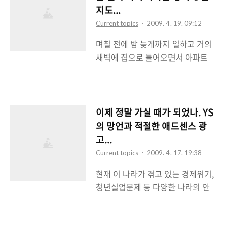
전대통령이 자살? 사망? 죽었어? 황
리고 글을 쓰면서 뉴스를 보니까 원
지도...
당하기 그지없었다. 내눈을 의심하
래는 고향인 봉화마을 근처에서 영
Current topics
2009. 4. 19. 09:12
면서 다른 체널을 돌려가며 확인했
결식을 갖도록 했는데 추모객들이
며칠 전에 밤 늦게까지 일하고 거의
는데 노무현 전대통령의 서거는 사
많이 몰릴 것을 생각해서 서울로 영
새벽에 집으로 들어오면서 아파트
실로 확인되었다. 진행중인 프로그
결식 장소를 옮길려고 준비중이라고
입구의 우편함을 쳐다보게 되었다.
램이 끝나자마자 긴급편성된 뉴스
한..
가끔 우편물들이 오는 경우가 많기
들. 노무현 전대통령이 자택 뒷산에
에 어떤 우편물이 와있나 확인차 종
서 투신해서 자살했다고 한다. 투신
종 우편함을 확인하는데 이날 역시
후 병원으로 옮겨졌으나 결국에는
이제 정말 가실 때가 되었나. YS
확인하면서 뭔가 두둑한 것이 우편
사망했다고 한다. 사망한 시간은 8
의 망언과 적절한 애드센스 광
함에 꽂혀져 있는 것을 알게 되었다.
시반이라고 알려졌으나 병원에서는
고...
뭘까? 꺼내보니... 다름아닌 현 구로
9시반에 심폐소생술을 시도했으나
Current topics
2009. 4. 17. 19:38
구 국회의원인 한나라당 소속의 이
결국 사망으로 판정했다고 한다. 어
현재 이 나라가 겪고 있는 경제위기,
범래 의원의 의정보고서였다. 신문
찌되었던 노통은 결국 세상을 떠나
청년실업문제 등 다양한 나라의 안
형식을 빌어서 만든 '이범래 의원의
버..
좋은 소식들은 대부분이 이미 10년
구로사랑'이라는 제목의 의정보고서
전에 IMF를 통해서 겪었던 부분이
가 각 집 우편함마다 꽂혀져 있던 것