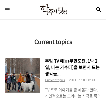
학
검
메뉴
주
니
닷
컴
Current topics
주말 TV 예능(무한도전, 1박 2
일, 나는 가수다)을 보면서 드는
생각들...
Current topics
2011. 9. 18. 08:30
TV 프로 이야기를 좀 해볼까 한다.
개인적으로는 드라마는 사극을 좋아
하고 예능은 무한도전과 1박 2일, 런