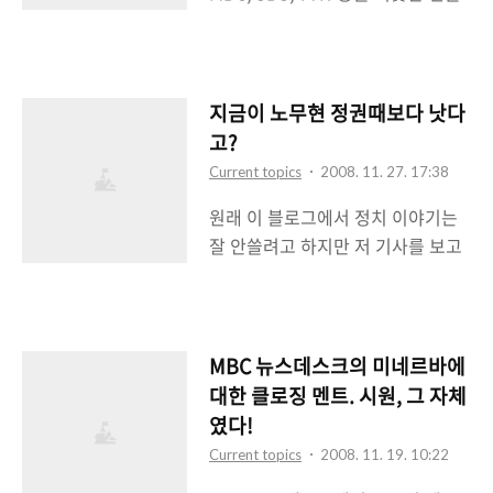
알 듯 싶다. 관심있으면 한번 찾아가
노조에 속해있는 각 방송사 및 신문
에서도 이들에 대한 글이 뜨면 엄청
서 메일을 써보길 ..
사들은 오늘 아침부터 총파업을 선
난 반응이 나오기 때문이다. 여하튼
언하며 강경투쟁에 나서고 있는 상
그닥 좋아하지 않는 이 여성(을 가장
황이다. 그래서 방송파행이 불가피
한 오크족) 정치인께서 재미난 발언
지금이 노무현 정권때보다 낫다
한 상황이다. 뉴스의 단독진행 및 예
을 하신 듯 싶다. 전여옥 “민주당 의
고?
능프로그램의 파행방송, 검은색 복
원들, ‘1박2일’ 출연 전업한듯” (경
Current topics
2008. 11. 27. 17:38
장으로의 뉴스 방송 등 총파업에 대
향닷컴) 내용을 보고자 한다면 간단
원래 이 블로그에서 정치 이야기는
한 강력한 의지를 보이고 있는 오늘
히 민주당이 의회 본회의장을 점거
잘 안쓸려고 하지만 저 기사를 보고
이다. 아마도 이러한 현상을 앞으로
해서 법안처리를 무력으로 막고 있
는 뚜껑이 열리는 느낌을 받았다. 현
계속 진행될 듯 싶다. 이러한 사태를
는 것을 비판하며 대화가 사..
정부와 여당이 맘에 안드는 것은 그
부른 것은 현 정부 및 여당이다. 여당
렇다고 치더라도 여당의원들 중에서
은 개정된 신문법, 방송법 등 미디어
저 전녀오크(전여옥의 별명)는 어떻
법안등을 연말에 어떻게든 통과시킬
MBC 뉴스데스크의 미네르바에
게든 찍어내야 할 듯 싶은데 말이다.
려고 몸부림치고 있으며 정부는 얼
대한 클로징 멘트. 시원, 그 자체
왜 계속 저런 망발을 하는 것인지. 전
씨구나 하면서 여기에 동조하고 있
였다!
여옥 '지금 어려워도 노무현 때보다
다. 이에 저들 언론노조들이 반발하
Current topics
2008. 11. 19. 10:22
견딜만 해' (조인스닷컴) 정말 답이
고 있는 것이다. 즉, 미디어 7대 악법