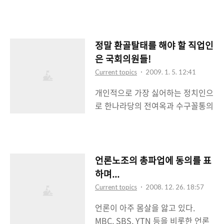
이스북, 마이스페이스, 그 외 다른 미
원들을 보면 이동복, 이헌, 변희재라
몇%..
디어 사이트 등에 그녀에 대한 컨텐
는 사람이 공동창간위원장이라고 하
츠들을 올리고 관리하고 대응하는
는데 이동복, 이헌은 잘 모르겠고 변
일은 매우 어렵고 귀찮은 일이다. 특
희재는 아마도 한때 네이버도 평정
정말 환골탈태를 해야 할 직업인
히나 미국과 같이 온라인 서비스를
되었다는 발언으로 구설수에 오른
은 국회의원들!
통해서 마케팅을 많이 하는 스타들
인물로 알고 있다(이 발언을 한 사람
Current topics
2009. 1. 5. 12:41
에게 있어서 이러한 온라인 메니져
은 진성호라고 한다. 역시나 잘못 알
개인적으로 가장 싫어하는 정치인으
는 꽤 중요한 부분이라 생각이 든다.
고있었다 -.-). 그 외에도 고문이나
로 한나라당의 전여옥과 수구꼴통의
그래서일까? 브리트니 스피어스가
편집위원, 창간위원들을 보면 주로
대명사인 조갑재를 꼽는다. 뭐 개인
'브리트니 스피어스 2.0 미디어 메니
뉴라이트나 공언련(뭐하는 단체인
적인 이유이기 때문에 다른 사람들
져'라는 이름으로 사람을 구한다고
지..
에게 이 인간들을 미워하라고 말할
한다. 메니져 조건에는 별다른 것은
꺼리는 못되니 이들을 좋아하는 사
없는 듯 싶다. 다만 마이스페이스나
언론노조의 총파업에 동의를 표
람들은 살포시 이 블로그의 다른 글
페이스북과 같은 SNS에 능통한 사
하며...
로 이동하시면 되겄다(^^). 그런데
람이어야 한다는게 조건이라면 조건
Current topics
2008. 12. 26. 18:57
아마도 대다수의 네티즌들은 이들을
일 듯 싶은데. 자세한 부분은 아래 공
언론이 아주 몸살을 앓고 있다.
싫어할 것이라 생각이 된다. 올블로
개된 하버드 잡보드의 내용을 보면
MBC, SBS, YTN 등을 비롯한 언론
그나 블로그코리아 등의 메타사이트