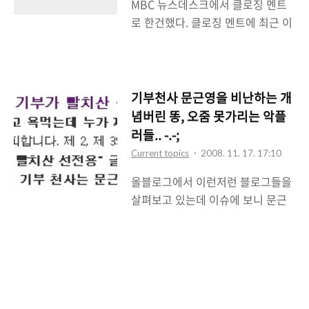
MBC 뉴스데스크에서 클로징 멘트
안나온다. 지금이 어떤 시대인데 저
을 강행처리 할려고 하는 정부, 여당
로 한건했다. 클로징 멘트에 최근 이
런 망발을 하는지. 경제위기를 불러
에 맞선 언론노조들..
슈가 되고있는 인터넷 경제논객 '미
온게 어느 정권인지. 확실히 구별이
네르바'에 대한 얘기를 한 것이다. 공
가는데 말이다. IMF때보다 더 심각
중파 방송에서, 그것도 메인뉴스인
하다는 경제위기가 지금인데 호황이
9시 뉴스데스크에서, 비록 클로징
었던 10년보다 좋은때라고? 미쳤다
기부천사 문근영을 비난하는 개
멘트기는 하지만 그것이 갖고있는
는 말은 이럴때 쓰는가보다. 기사를
념버린 똥, 오줌 못가리는 악플
영향력을 생각한다면 MBC의 이런
보고 어이가 없어서 말이다. 그리고
러들.. -.-;
행동은 어찌보면 무모하기도 하면서
노무현 정권때는 국가체제가 위협을
Current topics
2008. 11. 17. 17:10
도 용기있는 행동이라고 칭찬하고
받았다고 했는데 국가체제가 무얼
올블로그에서 이런저런 블로그들을
싶다. 왜 미네르바가 이슈가 되었나?
의미하는 걸까..
살펴보고 있는데 이슈에 보니 문근
정말로 정부보다 더 정확한 분석으
영이 이슈태그로 나오는 것이다. 문
로 시장 및 국내정세를 너무 잘 꿰뚫
근영이에게 뭐가 있나 싶어서 '블로
었기 때문이 아닐까. 이런 미네르바
고스피어는 지금'을 살펴보는데 문
를 찾아서 그의 입을 막을려고 하는
근영의 선행에 대해 이런저런 악플
것 보다 클로징 멘트의 얘기대로 그
이 올라오고 있다는 내용들이었다.
의 한 수를 잘 배워서 앞으로의 경제
최근 문근영은 사회복지공동모금회