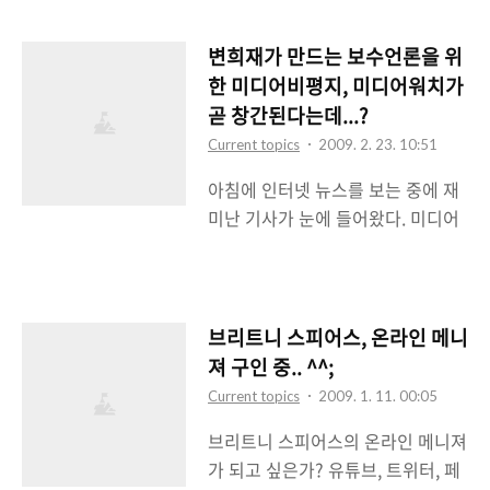
래도 택시를 운전하다보면 라디오를
국의 일 뿐만이 아니라 현재 한국에
통해서 뉴스를 많이 접하게 되고 여
서도 보여지고 있는 상황임을 알게
변희재가 만드는 보수언론을 위
러 손님들과 이야기를 나누게 되는
될 때 이 책의 진가는 발휘하게 되는
한 미디어비평지, 미디어워치가
데 시사관련 이슈에 대한 얘기가 자
거 같다. 현재 미국이 겪고 있는 여러
곧 창간된다는데...?
주 오간다는 것이다. 그러면서 도대
문제점에 대해서 날카롭게 비판하고
Current topics
2009. 2. 23. 10:51
체 미디어법이 무엇이길래 그렇게
있는 이 책은 현 미국의 문제점의 원
아침에 인터넷 뉴스를 보는 중에 재
한나라당이 기습상정을 하고 통과시
인으로 미국 전역에 퍼져있..
미난 기사가 눈에 들어왔다. 미디어
킬려고 안간힘을 쓰는지 모르겠다고
오늘, 미디어스 등의 진보성향 매체
하셨다. 언론에서는 미디어법이라고
비평지에 대항하는 보수성향의 매체
하고 블로고스피어에서는 미디어 악
비평지인 주간 미디어워치라는게 발
법이라고 말하는 그 문제의 미디어
간된단다. 말 그대로 인터넷이나 오
관련 법안들에 대해서 아는 범위에
브리트니 스피어스, 온라인 메니
프라인에서 좌파성향의 미디어 비판
서 설명을 했다. 그런데 나 역시 미디
져 구인 중.. ^^;
매체가 활보하는 것을 그냥 볼 수 없
어법에 대해 반대하는 입장인지라
Current topics
2009. 1. 11. 00:05
겠다는 생각으로 보수성향의 인사들
좀 부정적으로 얘기를 했다(그런데
브리트니 스피어스의 온라인 메니져
이 모여서 만든 보수진영의 기관지
미디어법에 대해서 긍정적으로 말할
가 되고 싶은가? 유튜브, 트위터, 페
가 되시겠다. 일단 미디어워치 구성
수 있는 사람이 대한민국에서 과연