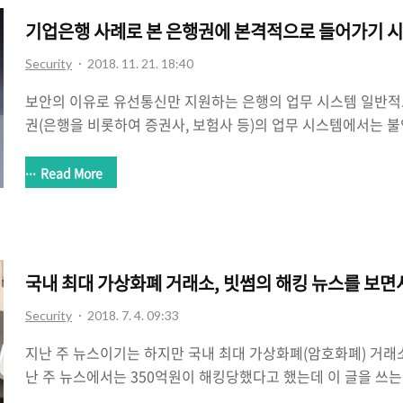
네트워크 환경에서 동작하는 모바일 디바이스들이 많아지고 노
기업은행 사례로 본 은행권에 본격적으로 들어가기 시
서 업무 ..
Security
2018. 11. 21. 18:40
보안의 이유로 유선통신만 지원하는 은행의 업무 시스템 일반적
권(은행을 비롯하여 증권사, 보험사 등)의 업무 시스템에서는 
제를 하곤 한다. 어떤 얘기인가 하면, 금융권, 특히 은행의 경우
생기는 경우 그것이 회사 자체에도 엄청난 피해를 보는 경우가 
Read More
킹으로 인한 고객 정보 유출 및 유출된 정보를 통한 무단 인출, 송
등으로 인해 업무 시스템 자체가 마비되는 문제가 대표적인 케이
연에 방지하기 위해 금융권, 특히 은행에서는 시스템에 접근할 수
위의 이유로 인해 은행은 보통 업무 시스템을 유선통신만 지원하게
국내 최대 가상화폐 거래소, 빗썸의 해킹 뉴스를 보면서
Security
2018. 7. 4. 09:33
지난 주 뉴스이기는 하지만 국내 최대 가상화폐(암호화폐) 거래
난 주 뉴스에서는 350억원이 해킹당했다고 했는데 이 글을 쓰는
190억원으로 해킹 피해액이 줄었다. 세계 화폐 거래서와 협업을