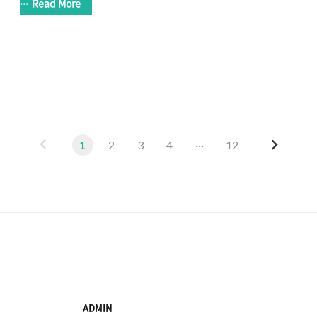
했고 해서 말이지. 이번에 얘기할 내용은 CES 2018에서 소개
Read More
이야기다. CES 2018 뉴스를 다 챙겨보지 못했는데(뭐 이유는 
서 CES 2018 자체가 국내에서 그닥 큰 이슈를 못 끌었다능 -.-
미있는 제품들을 좀 찾아보곤 했다. 그러는 중에 IT World에
보안에 관련된 뉴스들이 나왔고 보안 기능이..
이
다
1
2
3
4
···
12
전
음
ADMIN