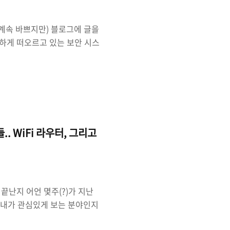
 계속 바쁘지만) 블로그에 글을
하게 떠오르고 있는 보안 시스
컨퍼런스인 RSA 2018도 그
으로 EDR(Endpoint
다. EDR은 말 그대로 엔드포인
지 좀 살펴보려고 한다. 물론
 수 있으니 양해바라며 지적해
. WiFi 라우터, 그리고
끝난지 어언 몇주(?)가 지난
도 내가 관심있게 보는 분야인지
간 블로그에 포스팅도 별로 못