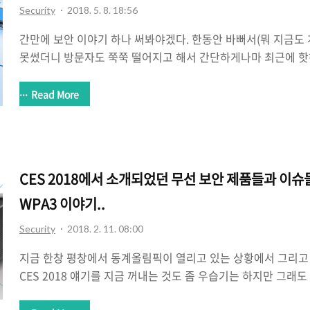
Security
2018. 5. 8. 18:56
간만에 보안 이야기 하나 써봐야겠다. 한동안 바뻐서(뭐 지금도
못썼더니 방문자도 쭉쭉 떨어지고 해서 간단하게나마 최근에 핫
템에 대해서 얘기 좀 해보려고 한다. 최근 미국에서 진행된 보안 
렇고 작년부터 IT 언론, 특히 보안 분야에서 많이 나오고 있는 내용
Read More
Detection and Response) 솔루션이 각광을 받고 있다고 한
트 위협 탐지 및 대응이라는 얘기인데 이게 왜 각광을 받게 되는
내가 아는 지식 안에서의 정리다. 그러다보니 틀린 내용이 있을
주셨으면 고맙겠다. EDR 솔루션이란? EDR 솔루션..
CES 2018에서 소개되었던 무선 보안 제품들과 이슈들.
WPA3 이야기..
Security
2018. 2. 11. 08:00
지금 한창 평창에서 동계올림픽이 열리고 있는 상황에서 그리고 
CES 2018 얘기를 지금 꺼내는 것도 좀 우습기는 하지만 그래
라 기록의 차원에서 한번 정리하려고 포스팅을 한다. 뭐 요 며칠