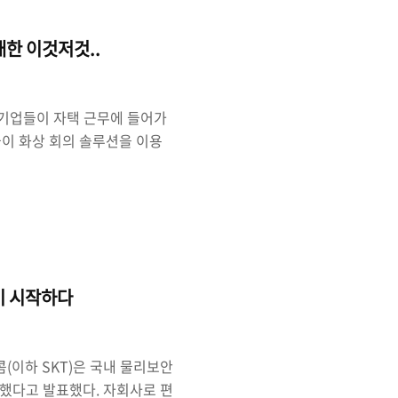
는 기기 정도로 알고 있다. 그
스 컨트롤러..
대한 이것저것..
 기업들이 자택 근무에 들어가
이 화상 회의 솔루션을 이용
의 수업 도구로 이용하려는 움
것이 해외에서는 MS의 팀즈
, 그리고 줌(Zoom)이고 국내
고 페이스북도 데스크탑 메신저
 카카오톡 역시 라이브쳇을 이
템을 구축하고 ..
기 시작하다
콤(이하 SKT)은 국내 물리보안
했다고 발표했다. 자회사로 편