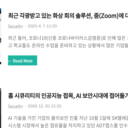
관리실이나 경비실과 통화할 때, 혹은 다른 집과 통화를 할 때 쓰
런데 요즘 월패드는 그정도를 넘어서 홈네트워크 허브, 홈 디바이
최근 각광받고 있는 화상 회의 솔루션, 줌(Zoom)에 
Security
2020. 4. 7. 11:33
최근 들어, 코로나19(신종 코로나바이러스감염증)로 인해 많은
고 학교들도 온라인 수업을 준비하고 있는 상황에서 많은 기업들
하여 자택 근무 시 원격 회의 솔루션으로 이용하고 온라인 수업
직임을 보이고 있다. 대표적인 화상 회의 솔루션으로 얘기되는 
Read More
(Teams), 스카이프와 구글의 행아웃, 시스코의 웹엑스(WebEx)
에서는 알서포트가 제공하는 화상 회의 솔루션일 것이다. 그리
를 강화하여 화상 채팅을 원활하게 쓸 수 있게 업데이트를 했고
용하여 화상 채팅을 쓸 수 있게 함으로 나름대로의 화상 회의 시스
홈 시큐리티의 인공지능 접목, AI 보안시대에 접어들
Security
2018. 12. 20. 21:32
AI 기술을 가진 기업의 물리보안 진출 지난 10월 1일에 SK텔레
시스템 시장에서 높은 점유율을 차지하고 있던 ADT캡스를 인수