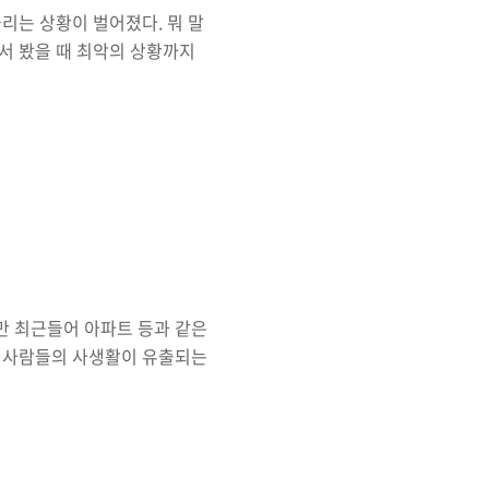
리는 상황이 벌어졌다. 뭐 말
서 봤을 때 최악의 상황까지
체들이 대응전담반까지 만들어
4J, 혹은 Log4Shell 취
 분명하다. 개발 관련 내용이
고 자바(Java) 언어 관련
만 내용은 얼추 알고 있으며
를 해볼까 ..
지만 최근들어 아파트 등과 같은
 사람들의 사생활이 유출되는
에서 일했던 사람으로서 관심이
가? 일단 월패드가 뭔지부터 좀
경험이 없어서 그런지 월패드라
 확인한 후 문을 열어주거나