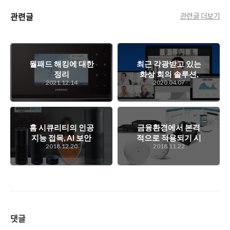
관련글
관련글 더보기
월패드 해킹에 대한
최근 각광받고 있는
정리
화상 회의 솔루션,
2021.12.14
2020.04.07
줌(Zoom)에 대한
이것저것..
홈 시큐리티의 인공
금융환경에서 본격
지능 접목, AI 보안
적으로 적용되기 시
2018.12.20
2018.11.22
시대에 접어들기 시
작한 무선랜 환경,
작하다
삼성 무선랜의 금융
권 적용 이야기
댓글