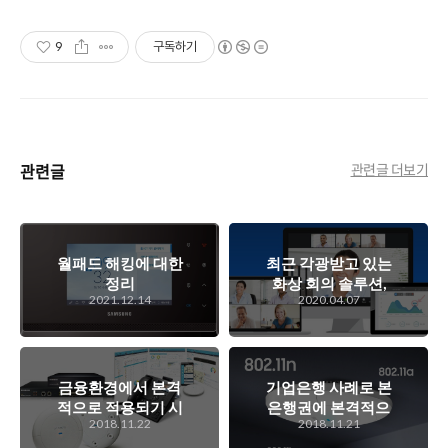
9
구독하기
관련글
관련글 더보기
월패드 해킹에 대한
최근 각광받고 있는
정리
화상 회의 솔루션,
2021.12.14
2020.04.07
줌(Zoom)에 대한
이것저것..
금융환경에서 본격
기업은행 사례로 본
적으로 적용되기 시
은행권에 본격적으
2018.11.22
2018.11.21
작한 무선랜 환경,
로 들어가기 시작한
삼성 무선랜의 금융
삼성 무선랜 이야기