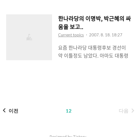
을 쭉 모아봤다. [이슈고발] GS25,
로 분위기를 몰고가고 있고 탈레반
편의점 ‘노예경영’에 피멍드는 점주
역시 종교적 이슈로 인해서 피랍하
들 [편의점 횡포] GS25, 보복성 알박
고 협박하고 살해하고 있다고 한다.
한나라당의 이명박, 박근혜의 싸
기 논란…”한 동네 세 편의점, 왜?”
그런데 종교적인 이유라면 종교적으
움을 보고..
[편의점 횡포] GS25, 불법 강제발
로 풀어야지 왜 국가를 상대로 협상
Current topics
2007. 8. 18. 18:27
주…”반품은 안된다” 배짱 [편의점
을 하고 자기네 수감자들을 풀어달
요즘 한나라당 대통령후보 경선이
횡포] GS25, 수익 ‘허와 실’…”알바
라고 할까? 탈레반에게 있어서 이슬
약 이틀정도 남았다. 아마도 대통령
보다 못버는 점주 수두룩” 내용을 보
람교란 무엇일까? 그들이 정말 알려
후보는 이명박, 박근혜, 둘 중 한명이
면 정말 가관이다. 얼추 정리해보면
진대로 극단적인 원리주의자들일
될 가능성이 크다. 다른 후보들은 그
GS25 편의점의 운영주인 GS리테일
까?..
저 현재로서는 들러리에 가깝다고
은 보복성 알박기, 근거리 출점, 강제
본다. 원희룡 정도가 어느정도 맞설
발주, 불공정 거래 등 횡포를 일삼고
만 하나 앞서 두 후보에 너무 뒤쳐지
있다고 한다. 이런 것이다. 어느 한
는게 아쉬울 따름이다. 요즘 뉴스를
GS25 편의점 업주가 누적적자에 못
보면 이명박과 박근혜, 서로 못죽여
이전
12
다음
견뎌 GS25 편의점을 내리고 다른
서 안달이다. 대통령 선거도 아니고
편의점으로 바꾸게 되면 GS25측은
어떤 당의 대통령 후보 경선인데도
그 근처..
불구하고 거의 대통령 선거처럼 일
Designed by Tistory.