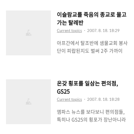
(反)부자 정서가..
석방되었다고 하는데 이들이 죄를
의미가 많이 퇴색된 토익, 토플보다
짓고 잡혀 들어간 것이 아닌 말 그대
는 더 실효성이 좋다는 이야기다.
이슬람교를 죽음의 종교로 몰고
로 납치되어 있었으므로 석방이라는
MOS 뿐만 아니라 IT계열 회사에서
가는 탈레반
말은 어울리지 않고 풀려나왔다고
받아주는 CCNA(시스코 라우터 자
Current topics
2007. 8. 18. 18:29
하는게 좋을 듯 하다. 여하튼간에 그
격증)이나 SCA(Sun 서버 자격증),
아프간에서 탈조반에 샘물교회 봉사
렇게 기다리던 인질들이 하나둘씩
SCJP(자바 자격증)과 같은 국제 IT
단이 피랍된지도 벌써 2주 가까이
풀려나고 있는 것은 무척이나 다행
자격증이 토익, ..
된거 같다. 뉴스는 시시각각 속보를
스럽다고 볼 수 있다. 탈레반은 인질
올려보내고 상황을 예의주시하고 있
2명을 풀어주는 조건으로 한국 정부
다. 그리고 이미 1명의 피살자(故 배
가 아프간 정부에 탈레반 수감자들
형규 목사님)에 이어 또 한명의 피살
을 석방시켜 줄 것을 요청하기를 원
온갖 횡포를 일삼는 편의점,
자(故 심성민씨)가 나온 상태다. 그
한다고 했다. 그들 입장에서는 나름
GS25
리고 탈레반의 대변인이라고 자처해
대로의 선의를 배풀었다고 하는 것
Current topics
2007. 8. 18. 18:28
온 아마디라는 놈은 여자 피랍자들
이다. 억지로 잡아놓고 선의를 배푼
엠파스 뉴스를 보다보니 편의점들,
도 살해할 수 있다고 밝힌 상태다. 이
다고 하는 그들의 행동을 보니 참으
특히나 GS25의 횡포가 장난아니라
문제에 있어서 많은 분쟁이나 논쟁
로 어이가 없다. 하지만 현실이 현재
는 뉴스가 떴다. 그래서 관련 뉴스들
을 좋아하는 네티즌들은 종교전쟁으
그렇게 돌아가고 있으므로 어쩔 ..