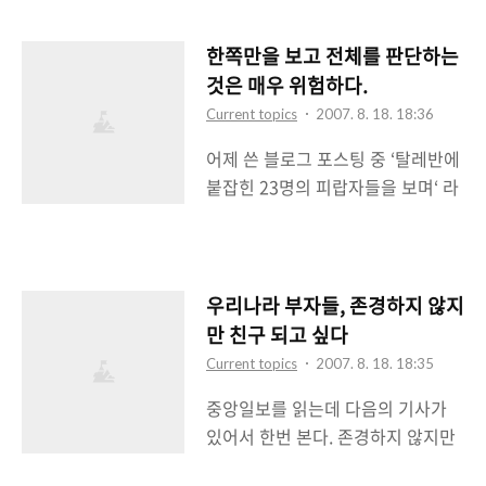
람보다 더 도덕적인가? (조갑제닷
교 4년동안 내내 배우는 과목이 되
컴) 일단 나는 이 조갑제라는 인간이
었다. 그리고 사회에 나와서는 배운
한쪽만을 보고 전체를 판단하는
싫다. 그동안 이 자가 쓴 논평이나 행
영어를 제대로 써먹느냐를 따지고
것은 매우 위험하다.
적을 살펴보면 철저하게 친미주의적
보면 아니다라는 생각이 든다. 우리
Current topics
2007. 8. 18. 18:36
이며 친일주의적이고 자기 스스로는
가 생활하고 있는 사회 속에서 영어
어제 쓴 블로그 포스팅 중 ‘탈레반에
보수라고 한다지만 건전한 보수주의
는 중학교 3년동안 배운 수준이면
붙잡힌 23명의 피랍자들을 보며‘ 라
자가 아닌 말 그대로 수구꼴통 보수
충분히 써먹고도 남는다는 것을 우
는 글에 의외로 이런저런 이야기들
주의자다. 자기의 기준에 안맞으면
리는 깨닫게 된다. 사회에서..
을 많이 해주신거 같다. 나 역시 그들
모두 나쁜 것이라고 치부해버리는
의 무사 생환을 마음 깊이 바라고 있
철저한 이기주의자다. 이 자가 쓴 논
으며 하나님께 기도하고 있다. 오늘
평이나 글들을 보면 철저하게 편향
우리나라 부자들, 존경하지 않지
아침에 뉴스를 보니까 또 24시간이
적이고 한쪽으로만 치우쳐있다는 것
만 친구 되고 싶다
연장된 듯 하다. 그리고 탈레반이 아
을 볼 수 있다. 예전에는 월간조선 편
Current topics
2007. 8. 18. 18:35
프간 정부와의 협상에서 진척이 없
집장이었는데 이제는 물러나있다.
중앙일보를 읽는데 다음의 기사가
자 바로 한국 정부에 직접 협상을 요
조선일보에서조차 이 인간을 귀찮아
있어서 한번 본다. 존경하지 않지만
구하고 있다고 소식을 들었다. 인질
하고 있는 형편이다. 이런 자가 저 글
친구 되고 싶다 (중앙일보) 대기업
들을 이용한 자기들 이익 챙기기라
을 썼다. 그리고 난 그 글을..