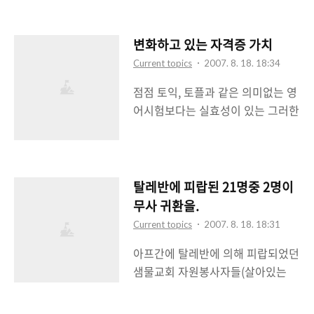
중견간부 900명에서 부자를 어떻게
는 뻔히 보이는 수법이지만 한국 정
보는지에 대한 설문조사를 했단다.
부 입장에서는 피랍되어 있는 23명
부자들에 대한 점수를 평균을 내보
의 국민 목숨과 연결되어 있는 문제
변화하고 있는 자격증 가치
니 67.4점이란다. 평균 70점도 안된
라 신중히 접근하고 있는 것 같다. 일
Current topics
2007. 8. 18. 18:34
다고 하니 우리나라의 부자들이 얼
단 한국 외교부의 협상력을 한번 믿
점점 토익, 토플과 같은 의미없는 영
마나 처신을 제대로 못하는지 알만
어보는 수 밖에. 솔직히 블로그 뿐만
어시험보다는 실효성이 있는 그러한
할 듯 하다. 전반적인 평가로는 ‘그들
아니라 어느 토론장에서든간에 절대
실질적인 자격증 시험이 요즘은 더
의 노력은 인정하나 존경하고 싶지
로 해서는 안될 얘기라고 하는 것이
인기인듯 싶다. ‘토익’ 지고, ‘공인IT
는 않다’는 것이다. 부자가 되기위한
바로 정치와 ..
시험’ 뜬다 (아이뉴스24) 기사에 따
노력은 인정하지만 부자가 되기위해
르면 토익의 국내 주관사인 YBM
탈레반에 피랍된 21명중 2명이
얼마나 많은 부정과 나쁜 짓(?)을 했
SISA의 통계를 인용하고 있는데 점
는지. 그리고 주변에 자기가 얻은 만
무사 귀환을.
점 토익을 볼려는 사람들은 적어지
큼 얼마나 배풀었는지. 그런 부분에
Current topics
2007. 8. 18. 18:31
고 MS의 오피스 자격증인
대해서 우리나라 부자들은 매우 안
아프간에 탈레반에 의해 피랍되었던
MOS(Microsoft Office Specialist)
좋은 평가를 받고 있는거 같다. 설문
샘물교회 자원봉사자들(살아있는
등 국제 IT 자격증을 취득할려고 시
조사 내용에도 보면 전반적으로 우
21명) 중 2명이 김경자, 김지나씨가
험을 보는 사람들이 많아졌다고 한
리나라에는 부자에 대한 반감, 즉 반
풀려나왔다. 신문 등의 언론에서는
다. 외국계 자격증이 오히려 지금은