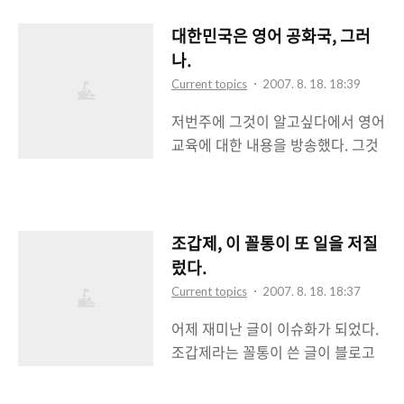
시끄럽다. 왜 그럴까? 내 개인적인
의견은 난 연예인들이 대부업 광고
대한민국은 영어 공화국, 그러
모델로 나오는 것이 맘에 안든다. 대
나.
부업 광고에는 무이자, 무담보로 대
Current topics
2007. 8. 18. 18:39
출할 수 있고 언제든 원하는 때에 갚
저번주에 그것이 알고싶다에서 영어
을 수 있다고 선전한다. 하지만 그 뒷
교육에 대한 내용을 방송했다. 그것
면의 내용, 대출한 후의 부분에 대해
을 보면서 참으로 안타까운 생각이
서는 얘기를 안한다. 무이자에 대해
들었다. 왜 영어인가, 영어공부를 왜
서도 그렇다. 몇개월 정도가 무이자
해야하는가, 왜 한국은 영어에 열광
인지는 잘 모른다. 하지만 무이자 기
을 하는가 하는 부분을 다루면서 한
간을 지나서 갚아야 할 경우 지불해
조갑제, 이 꼴통이 또 일을 저질
국 사회가 갖고있는 모순들을 다시
야 할 이자가 몇%인지에 대해서는
렀다.
보는것 같아서 안타까웠다. 내가 어
말을 안한다. 국내법상 내가 알기로
Current topics
2007. 8. 18. 18:37
렸을 때는 초등학교(그 당시에는 국
최고 66%까지 이자율을 적용할 수
어제 재미난 글이 이슈화가 되었다.
민학교)때 영어를 배우지 않고 중학
있다고 한다. 즉, 무이자라고는 하지
조갑제라는 꼴통이 쓴 글이 블로고
교 때부터 영어를 배우기 시작했다.
만 대출금을 갚는 어느정도 기간을
스피어와 언론을 통해서 논란이 되
외국어로서 말이다. 그리고 그 영어
지나면 최고 6..
고 있는 것이다. 왜 부자가 가난한 사
는 중학교 3년, 고등학교 3년, 대학