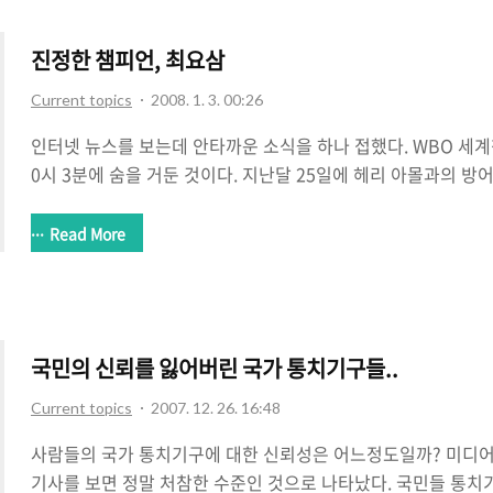
다고 한다. 도대체 말이 되는 소리인가? 이천시 시장은 어느당
경기도의 도지사는 어느당 소속인가? 시의원은? 모두가 한나라당
진정한 챔피언, 최요삼
Current topics
2008. 1. 3. 00:26
인터넷 뉴스를 보는데 안타까운 소식을 하나 접했다. WBO 세
0시 3분에 숨을 거둔 것이다. 지난달 25일에 헤리 아몰과의 방
뇌출혈로 실신, 아산병원에서 뇌수술을 받았으나 일주일뒤인 오
늘나라로 가게 되었다. 권투선수들에게는 펀치드렁크라는게 존재
Read More
을 때려서 먼저 눕혀야 이기는 게임. 아무리 글러브를 끼고 때려
한다. 주먹뿐이랴. 가끔 박치기도 하는 아주 위험한 스포츠라 할 
상대 선수와 수차례 박치기를 하고 당하기도 했다. 그로 인해 
고 경기는 이겼지만 결국 자신의 생명을 잃는 안타까운 경기를 하
국민의 신뢰를 잃어버린 국가 통치기구들..
Current topics
2007. 12. 26. 16:48
사람들의 국가 통치기구에 대한 신뢰성은 어느정도일까? 미디
기사를 보면 정말 처참한 수준인 것으로 나타났다. 국민들 통치기