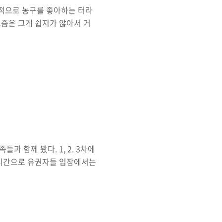
인적으로 농구를 좋아하는 터라
즘은 그게 쉽지가 않아서 거
 3:3 하프게임도 어려운 상
가 농구하는 이야기를 들려줄려
타까운 일에 대해서 얘기해볼까
으로서 그저 한마디 던져볼려고
유에 1명 출전으로 룰을 바꿨
이다. 하지만..
 함께 봤다. 1, 2. 3차에
 시간으로 유권자들 입장에서는
각이 들었다. 1, 2차는 제대
3% 이상의 6명이 나왔기 때문
이명박 후보부터 기조연설을 하
 언급을 하는데 나는 '응? 동