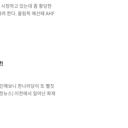
 시청하고 있는데 좀 황당한
려 한다. 올림픽 예선때 AHF
카자흐스탄(여자)에 베이징 티
된 경기라며 국제핸드볼연맹
 요청했다. 그런데 AHF는 재경
F에서 제명시키겠다고 엄포를
는 상황이다. 그렇기 때문에
정으로 한국과 일본..
!
인해보니 한나라당이 또 뻘짓
노컷뉴스) 이천에서 일어난 화재
다. 뉴스를 통해서 본 그곳의
자들 대부분이 일용직 노동자들
데 이런 참사를 한나라당은 "노
 진상조사단을 구성하기로 했