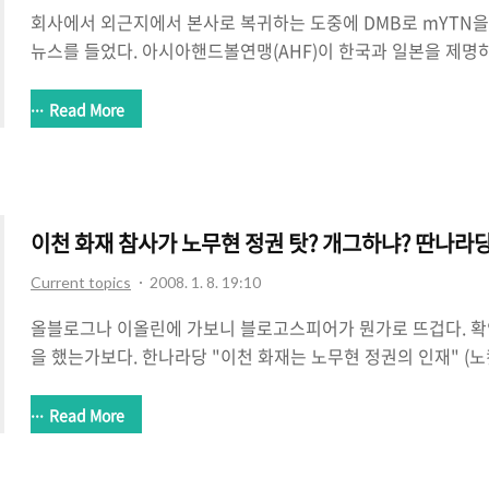
회사에서 외근지에서 본사로 복귀하는 도중에 DMB로 mYTN을
뉴스를 들었다. 아시아핸드볼연맹(AHF)이 한국과 일본을 제명하
는 중동의 오일머니에 휘들려 편파판정으로 쿠웨이트(남자)와 
켓을 건네주었다. 이에 한국과 일본은 편파판정으로 인한 잘못
Read More
(IHF)에 항의했으며 IHF는 AHF에 제 3국에서 재경기를 하라고
기를 인정할 수 없다며 배짱을 부렸고 결국 한국과 일본을 AH
놓았다는 뉴스다. 알다시피 AHF는 쿠웨이트 왕가가 꽉잡고 있
AHF는 쿠웨이트 왕가에 잘보이기 위해 쿠웨이트를 갖은 편파판
이천 화재 참사가 노무현 정권 탓? 개그하냐? 딴나라당
Current topics
2008. 1. 8. 19:10
올블로그나 이올린에 가보니 블로고스피어가 뭔가로 뜨겁다. 확
을 했는가보다. 한나라당 "이천 화재는 노무현 정권의 인재" (
는 정말로 안타까운 일이다. 40여명의 목숨을 앗아간 대형 참사
모습은 거의 지옥에 가까울 정도다. 아니 지옥 그 자체다. 희생
Read More
이고 중국동포도 상당수 있다고 하니 더 안타까울 뿐이다. 그런
무현 정권의 잘못에 기인한 인재"라고 말하며 원인규명을 위한