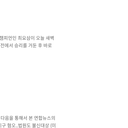
 소속인가? 이천시가 속해있는
 소속이며 출신이다...
계챔피언인 최요삼이 오늘 새벽
어전에서 승리를 거둔 후 바로
늘 가족들을 뒤로하고 먼저 하
한다고 한다. 권투는 상대방
도 그 충격은 가히 상상을 초월
수 있다. 최요삼은 경기 도중
뇌출혈이 생겨서 실신하게 되었
고야 말았다...
어다음을 통해서 본 연합뉴스의
구 혐오..법원도 불신대상 (미