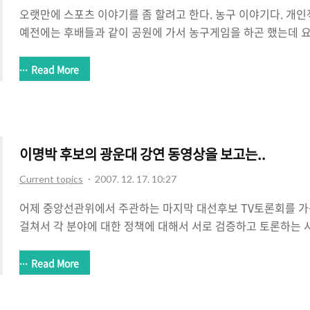
오랫만에 스포츠 이야기를 좀 할려고 한다. 농구 이야기다. 개
예전에는 후배들과 같이 공원에 가서 농구게임을 하곤 했는데 요
의 못하고 있다. 뭐 체력도 예전같지 않아서 풀게임 뛰기는 무리고
황이니 요즘은 그저 보는데만 만족하며 살고있는 상황이다. 내
Read More
는게 아니라 최근 KBL에서 벌어지고 있는 참으로 한심하고 안
한다. 누구보다 국내 프로농구(KBL)가 생겼을 때 좋아했던 팬
한다. 최근 KBL은 용병의 신장제한을 없애버렸다. 대신 2명 보
다. 자기들 생각에 나름 괜찮은 방법이라고 생각하고 결정했을 것
이명박 후보의 광운대 강연 동영상을 보고는..
Current topics
2007. 12. 17. 10:27
어제 중앙선관위에서 주관하는 마지막 대선후보 TV토론회를 가족들과
걸쳐서 각 분야에 대한 정책에 대해서 서로 검증하고 토론하는
어떤 후보를 선택해야 할지 참고할 수 있는 아주 좋은 자료라고 생
로 못보고 3차를 볼 수 있었는데 11명의 후보들 중에서 지지율 
Read More
에 나머지 후보에 대한 내용을 들을 수 없어서 아쉽기는 했다. 
는데 이상한 이야기를 한다. 오늘 아침에 공개된 동영상에 대해서