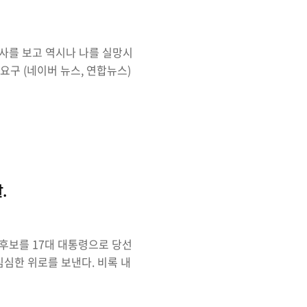
사를 보고 역시나 나를 실망시
요구 (네이버 뉴스, 연합뉴스)
? 선거전에 결정된 이명박 특
여금 거부권을 행사하라고 요
 하지 말라는 것이다. 지금에
인수인계 준비나 잘하라고 하
 이명박 당선자 스스로 수용했
제는 상황이 다르다'라는..
.
 후보를 17대 대통령으로 당선
심한 위로를 보낸다. 비록 내
선택이 그였던것만큼 차기 대통
 물말아먹고 온갖 비방과 의