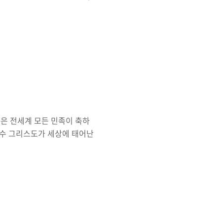
준을 넘어 아예 없애버려야 할
이 이미 멀어지고 있는 상황
. 오죽하면 하나님이 만든 직
 TV를 통하여 보여진 국회의
기가 속한 당의 이익만을 위해
 보면 누구든 다 국..
은 전세계 모든 민족이 축하
수 그리스도가 세상에 태어난
. 연인들에게는 서로의 사랑을
^). 어린이들은 산타클로스
이들에게 어떤 선물을 사줘야
날이기도 하며 어려운 사람들은
하다. 여하튼 여러가지 의미를
스의 기분을 느낄 수 ..