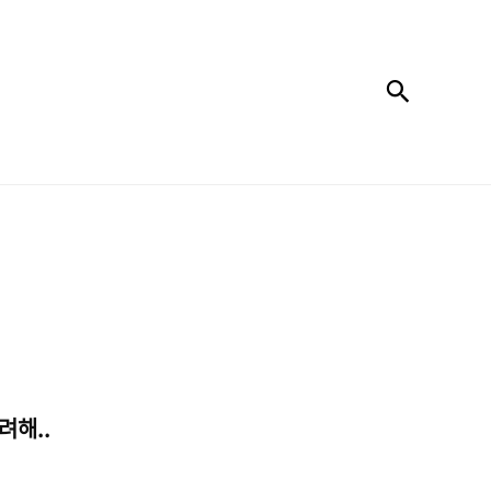
검색
려해..