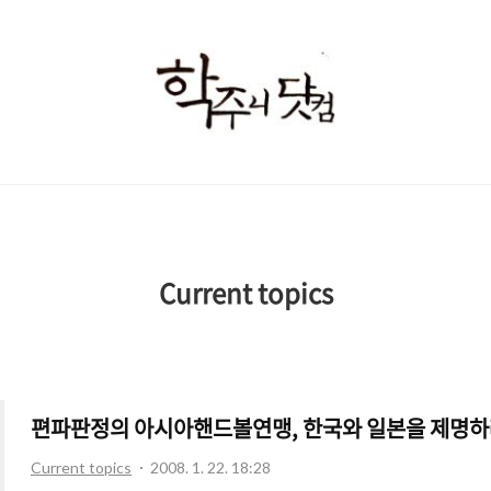
학
주
니
닷
컴
Current topics
편파판정의 아시아핸드볼연맹, 한국와 일본을 제명하
Current topics
2008. 1. 22. 18:28