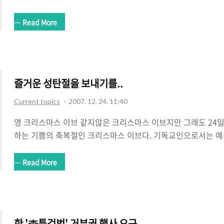
디어다음, 연합뉴스) 국회에 대한 국민들의 불신은 이미 혐오수
통치기구로 자리잡고 있는 수준이다. 정치에 대한 국민들의 관심
Read More
인데다가 국회의원에 대한 불신은 이미 바닥을 치고 있는 상태다
업들 중에 가장 쓸모없는 쓰레기같은 직업이 국회의원이라 할까.
사당 안에서의 몸싸움, 민심은 제쳐두고 민원처리는 버린 채 자
처신하는 국회의원들, 시류와 기회를 쫒아서 야합을 일삼는 모습을
즐거운 성탄절을 보내기를..
Current topics
2007. 12. 24. 11:40
영 크리스마스 이브 같지않은 크리스마스 이브지만 그래도 24일
하는 기쁨의 축복절인 크리스마스 이브다. 기독교인으로서는 예
날이며 비기독교인으로서도 즐거운 빨간날(^^)이라 할 수 있다
고백하고 확인하는 날이며 솔로들에게는 비참한 날이기도 하다(^
Read More
할배에게 선물을 받는 것을 잔뜩 기대하는 날이며 어른들은 아
하나 하고 고민하는 날이기도 하다. 또한 어려운 이웃을 돕는 
그래도 1년에 몇 안되는 나름대로의 살림을 장만하는 날이기도 
둘 수 있는 날이 오늘이다. 그런데 최근 몇년동안 도저히 크리스마
한 '李특검법' 거부권 행사 요구