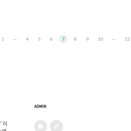
영상? 저건 또 뭐야?'하는 생각이 들었다. 하루종일 TV를 볼 
터진 이명박 후보의 광운대 강연 동영상이 공개된지 모르고 ..
1
···
4
5
6
7
8
9
10
···
12
ADMIN
T 이
admin
글
쓰