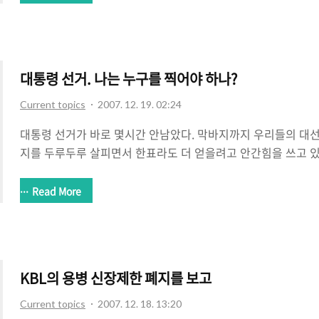
혹들만 난무했던 대선이었다. 그리고 이번 대선만큼 재미없었던 
박에 대한 온갖 의혹들이 나왔고 나중에는 BBK 동영상까지 공
로 대통합민주신당의 정동영을 누르고 선거에서 승리하게 되었다
조사 결과에 너무 한명이 독주한 이번 대선은 역대 최하의 투표율도
대통령 선거. 나는 누구를 찍어야 하나?
Current topics
2007. 12. 19. 02:24
대통령 선거가 바로 몇시간 안남았다. 막바지까지 우리들의 대
지를 두루두루 살피면서 한표라도 더 얻을려고 안간힘을 쓰고 
고는 하지만 난 뉴스를 보지 못했으므로 패스~). 이 글을 쓰는 
하러 가야겠다. 그런데 문제가 있다. 아직까지도 난 누구를 찍어
Read More
대로 정한 기준이 있었다. 정치꾼 출신은 더이상 안된다는것. 
야 한다는 것. 그래서 기준을 세우고 후보를 고르다보니 2명으로
국현 둘다 CEO 출신이고 이명박은 서울시장까지 역임했던 인물
에게 맘이 기울고 있었다. 그러나 최근에 터진 BBK 관련 이야기들
KBL의 용병 신장제한 폐지를 보고
Current topics
2007. 12. 18. 13:20