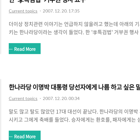
Current topics
2007. 12. 20. 17:35
더이상 정치관련 이야기는 언급하지 않을려고 했는데 아래의 기
키는 한나라당이라는 생각이 들었다. 한 '李특검법' 거부권 행사 
이제는 대통령 당선이 되었으니 더이상 상처내지 말자는 뜻일까
검법에 대해서 한나라당 중진들이 나서서 노무현 대통령으로 하
Read More
구했다는 것이다. 이제는 당선자 신분이니 더이상 흠집내는 일은
와서 특검을 실시한다면 국론분열을 일으킬 수 있다나 뭐라나. 
면서 말이다. 역시나 한나라당. 나를 실망시키는데는 여전하다.
던 부분에 대해서 '그때는 어쩔 수 없는 상황에서 수용했는데 이
한나라당 이명박 대통령 당선자에게 나름 하고 싶은 말
Current topics
2007. 12. 20. 00:34
말도 많고 탈도 많았던 17대 대선이 끝났다. 한나라당의 이명박
시키고 그에게 축배를 들었다. 승자에게는 환호를, 패자에게는 심
가 지지하지 않은 후보가 당선되었다고는 하지만 일단 국민의 
령으로서 국정을 잘해나가길 바란다. 이번 대선에는 정말 정책은
Read More