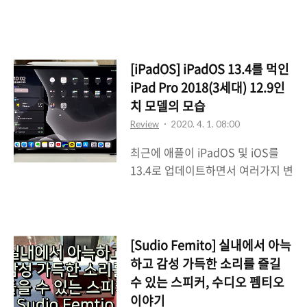
름 그래도 최근에 나온 소니의 완전
노이즈캔슬링 지원 무선 해드폰 시
무선 이어폰 하나를 소개하려고 한
장에서 압도적인 점유율을 자랑하는
다. 개인적으로 소니는 적어도 음질
WH-1000X 시리즈 중 최신 모델인
부분에 있어서는 내 기준으로는 상
WH-1000XM4이다. 생각해보니 전
[iPadOS] iPadOS 13.4를 먹인
위에 랭크되어 있다고 생각하기 때
에 이 모델의 전 모델인 WH-
iPad Pro 2018(3세대) 12.9인
문에 이번에 소개하는 이 모델 역시
1000XM3를 리뷰한 적이 있었는데
치 모델의 모습
도 괜찮았다고 생각을 하고 있다. 요
후속 모델로는 대략 2년만에 나온
Review
2020. 4. 1. 08:00
즘 나오고 있는 이어폰은 어떤 의미
제품이..
최근에 애플이 iPadOS 및 iOS를
에서 대세를 따르고 있는 듯 싶은데
13.4로 업데이트하면서 여러가지 변
다름아닌 선 없는 완전 무선 이어폰
화가 생겼다. 특히나 iPadOS 13.4
이 주류를 이루고 있다는 것이다. 이
는 기존 iPadOS 13.3과 비교할 때
번에 소개할 소니의 이어폰 역시 완
생각보다 그 변화의 폭이 큰 것이 특
전 무선 이어폰이며 좋은 음질에 액
징인데 그 대표적인 케이스가 다름
티브 노이즈 캔슬링(ANC)까지 지원
[Sudio Femito] 실내에서 아늑
아닌 마우스 및 트랙패드의 정식 지
되는 모델이다. 다름아닌 WF-
하고 감성 가득한 소리를 즐길
원이다. 물론 이전에 iPadOS 13 버
SP800N이라는 제품으로 소니는 이
수 있는 스피커, 수디오 펨티오
전부터 마우스에 대한 지원은 어느
모델을 스포츠용 완전 무선 이어폰
이야기