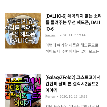
HD(fireHD) 태블릿이다. 파이어HD
시리즈는 아마존이 전자책 단말기인
킨들(Kindle)을 태블릿화 해서 내놓
[DALI iO-6] 왜곡되지 않는 소리
은 제품으로 아마존에서 제공하는
를 들려주는 무선 헤드폰, DALI
전자책 뿐만이 아니라 아마존 프라
iO-6
임용 멀티미디어 컨텐츠 재생용 단
Review
2020. 11. 9. 19:44
말기로 내놓은 모델로 보면 될 듯 싶
이번에 얘기할 제품은 해드폰으로
다. 예전부터 많은 관심이 있었고 사
적어도 내 주변에서는 많이 모르는
용해보고 싶었는데 막상 사려면 좀
브랜드의 제품이다. 그동안 써왔던
손이 안가는 제품인지라 계속 망설
해드폰들은 대부분 리뷰용으로 증정
였다가 이번에 구매를 하게 되었는
받은 제품이라던지 아니면 대여받은
데 이 녀석의 간단한 사용기를 적어
제품인지라 온전히 내 제품이라고
볼까 한다. 참고로 이 파이어HD는
[GalaxyZFold2] 코스트코에서
보기에는 좀 어려웠던 것이 사실인
내가 사용할 것이 아니라 와이프가
간단히 살펴 본 갤럭시Z폴드2
데 이번에 소개할 제품은 내 돈 주고
사용할 목적으로 구입을 했다(ㅋㅋ).
이야기
내가 산 내돈내산 제품이다. 다름아
박스 아마존의 파이어HD 10을 구매
Review
2020. 10. 13. 15:56
닌 달리(DALI)에서 나온 iO-6라는
하게 되었는데(참고로 파이어HD 8
지난 포스트인 '코스트코에서 간단