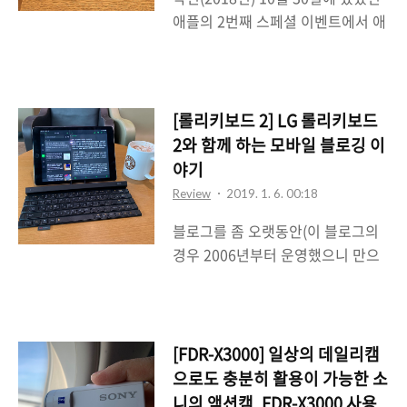
가 높았던 스페셜 이벤트가 아니었
지 궁금해서 신사동 가로수길에..
애플의 2번째 스페셜 이벤트에서 애
나 싶다. 스페셜 이벤트에 대해서는
플은 많은 사람들이 예상했지만 파
이 블로그에서 소개한 적이 있기 때
격적인 신제품들을 선보였다. 모두
문에 별도로 언급하지는 않겠다. 스
가 익히 알고 있는 아이패드 프로의
페셜 이벤트 이후 시간이 꽤 지났으
새버전부터 사장될 것이라 여겨졌던
며 앞서 언급한 3종의 신모델도 국
[롤리키보드 2] LG 롤리키보드
맥북에어와 단종되었다는 소문이 무
내에도 본격적으로 판매되기 시작했
2와 함께 하는 모바일 블로깅 이
성했던 맥 미니의 새로운 버전까지
다. 그런데 워낙 가격이 깡패인지라
야기
소개를 했는데 스티브 잡스가 죽은
사고 싶어도 돈이 없어서 못사는 상
Review
2019. 1. 6. 00:18
후 팀 쿡이 CEO가 된 이래로 가장
황이다. 그래도 어떻게 생긴 녀석인
블로그를 좀 오랫동안(이 블로그의
호응도가 높았던 스페셜 이벤트가
지 궁금해서 신사동 가로수길에..
경우 2006년부터 운영했으니 만으
아니었나 싶다. 스페셜 이벤트에 대
로 13년 정도 운영했음) 운영을 하다
해서는 이 블로그에서 소개한 적이
보니 어떻게 하면 좀 더 쉽게 블로그
있기 때문에 별도로 언급하지는 않
포스팅을 할 수 있을까에 대해서 여
겠다. 스페셜 이벤트 이후 시간이 꽤
러가지로 고민을 많이 하곤 한다. 보
지났으며 앞서 언급한 3종의 신모델
[FDR-X3000] 일상의 데일리캠
통은 집에서 블로그 포스팅을 작성
도 국내에도 본격적으로 판매되기
으로도 충분히 활용이 가능한 소
하던지 아니면 회사에 좀 일찍 가서
시작했다. 그런데 워낙 가격이 깡패
니의 액션캠, FDR-X3000 사용