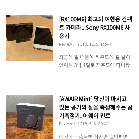
려서 체험을 할 기회가 생겼다. 대략
이 훨씬 넘은 디바이스다. 아직 소니
2주 정도를 쭉 쓰고 다녔는데 그 느
는 FDR-X3000 이후의 후속 액션캠
낌을 좀 전해보려고 한다. 내 경우
모델을 내놓고 있지 않기 때문에 현
[RX100M6] 최고의 여행용 컴팩
WH-1000XM3 신제품 발표회에 가
재 시점에서는 FDR-X3000이 최신
트 카메라.. Sony RX100M6 사
서 이 녀석을 먼저 살펴볼 수 있었기
소니의 액션캠이라고 보면 될 듯 싶
용기
때문에 자세한 제원이나 내용은
다. 뭐 결..
Review
2018. 11. 6. 16:40
WH-1000XM3 신제품 발표회 스케
최근에 일 때문에 제주도에 갈 일이
치 포스팅을 참고하길 바란다. 그래
있어서 3박 4일로 제주도에 다녀왔
도 디자인에 대해서는 좀 살펴볼 필
다. 그런데 예전같았으면 다른 카메
요가 있기 때문에 간단하게 외관에
라는 안들고 가고 그냥 스마트폰만
대해서 살펴보고자 한다. 노이즈 캔
들고 갔었을텐데 이번에는 그렇지
슬링 지원 해드폰들이 대부분 그렇
못했다. 메인이 되는 아이폰 8+를 아
듯 WH-1000XM3 역시 귀 전체를
[AWAIR Mint] 당신이 마시고
이폰 XS 맥스를 구입하기 위해서 팔
덮을 수 있는 크기의 하우징이 되어
있는 공기의 질을 측정해주는 공
고 서브로 사용하고 있던 샤오미의
있다. 그리고 오른쪽 하우징은 터치
기측정기, 어웨어 민트
MiA1을 메인 스마트폰으로 사용하
기능이 있어서 볼륨 조절과 퀵 어텐
Review
2018. 5. 3. 20:02
고 있었으며 샤오미 MiA1의 카메라
션 기능을 수행할 수 있다. 머리와
예전에는 중국발 황사만 고민하면
성능은 다른 성능에 비해 무척이나
귀..