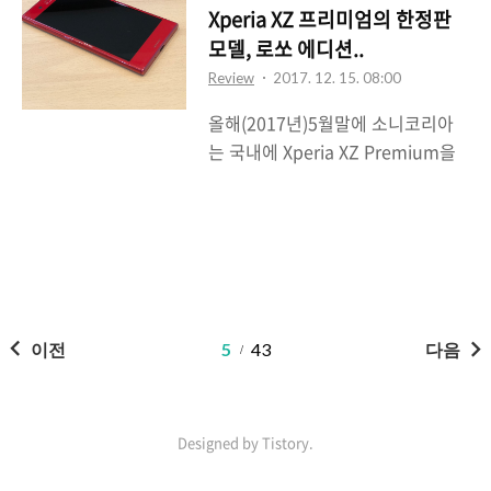
오밸(Oval)이다. 영문 철자 상 오발
안의 공기에 떠다니는 여러 미세먼
Xperia XZ 프리미엄의 한정판
이라고 읽어야 할 듯 싶은데 공식 한
지나 안좋은 물질들을 걸러주는 역
모델, 로쏘 에디션..
국 모델 명칭은 오밸이라고 하니 밑
할을 하는 공기청정기는 에어컨에
Review
2017. 12. 15. 08:00
에서 오밸이라고 적도록 하겠다. 수
함께 있던..
올해(2017년)5월말에 소니코리아
디오의 스웨던이나 소니의 일본이
는 국내에 Xperia XZ Premium을
아닌 이번에는 뉴질랜드 산 무선 이
선보였다. 5월 30일에 블로거 간담
어폰을 소개하고자 한다. 오밸의 특
회가 있었고 나 역시 그 자리에 가서
징은 무선 이어폰이기는 하지만 정
Xperia XZ Premium에 대해서 살
말로 무선을 실현한 무선 이어폰이
펴볼 수 있었다. 참고로 Xperia XZ
라는 것이다. 그동안 소개했던 무선
Premium은 소니가 올해 초 MWC
이어폰은 스마트폰이나 PC 등에 연
2017에서 선보인 소니의 플래그쉽
결하는 그 선이 없을 뿐 왼쪽과 오른
스마트폰이다. 그리고 소니는 11월
이전
5
43
다음
쪽은 서로 선으로 연결되어 있는 그
초 Xperia XZ Premium 시리즈에
런 무선 이어폰이었다. 무..
리미티드 에디션(한정판)을 하나 내
놓는데 강렬한 레드가 인상적인 로
Designed by Tistory.
쏘(Rosso)를 내놓는다. 이 로쏘 리