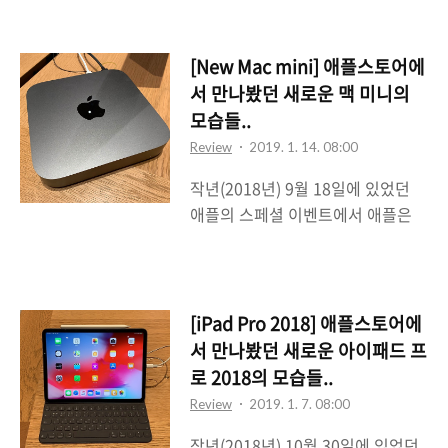
신제품들을 선보였다. 모두가 익히
알고 있는 아이패드 프로의 새버전
부터 사장될 것이라 여겨졌던 맥북
[New Mac mini] 애플스토어에
에어와 단종되었다는 소문이 무성했
서 만나봤던 새로운 맥 미니의
던 맥 미니의 새로운 버전까지 소개
모습들..
를 했는데 스티브 잡스가 죽은 후 팀
Review
2019. 1. 14. 08:00
쿡이 CEO가 된 이래로 가장 호응도
작년(2018년) 9월 18일에 있었던
가 높았던 스페셜 이벤트가 아니었
애플의 스페셜 이벤트에서 애플은
나 싶다. 스페셜 이벤트에 대해서는
많은 사람들이 예상했지만 파격적인
이 블로그에서 소개한 적이 있기 때
신제품들을 선보였다. 모두가 익히
문에 별도로 언급하지는 않겠다. 스
알고 있는 아이패드 프로의 새버전
페셜 이벤트 이후 시간이 꽤 지났으
부터 사장될 것이라 여겨졌던 맥북
며 앞서 언급한 3종의 신모델도 국
[iPad Pro 2018] 애플스토어에
에어와 단종되었다는 소문이 무성했
내에도 본격적으로 판매되기 시작했
서 만나봤던 새로운 아이패드 프
던 맥 미니의 새로운 버전까지 소개
다. 그런데 워낙 가격이 깡패인지라
로 2018의 모습들..
를 했는데 스티브 잡스가 죽은 후 팀
사고 싶어도 돈이 없어서 못사는 상
Review
2019. 1. 7. 08:00
쿡이 CEO가 된 이래로 가장 호응도
황이다. 그래도 어떻게 생긴 녀석인
작년(2018년) 10월 30일에 있었던