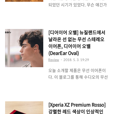
되었던 시기가 있었다. 무슨 얘긴가
구렸기 때문에 이왕에 제주도에 갔
하면 봄에 4월부터 시작하는 황사
는데 뭔가라도 찍어오기 위해서 카
시즌에만 조심하면 그런대로 대한민
메라가 필요했던 상황이 된 것이다.
국 안에서는 그렇게 숨쉬는 것이 나
개인적으로 소니의 RX10을 갖고는
쁘지 않았다는 얘기다. 뭐 황사의 존
있었지만 갖고 다니기에는 좀 부담
[디어이어 오밸] 뉴질랜드에서
재는 예전이나 지금이나 우리나라
스러운 부피(물론 DSLR급 카메라
날라온 선 없는 무선 스테레오
입장에서는 해악에 가까운 존재이기
정도의 부담감은 아니겠지만)여서
이어폰, 디어이어 오밸
는 하지만 지금까지는 어쩔 수 없다
좀 더 작으면서도 고성능의 똑딱이
(DearEar Oval)
는 분위기였다. 그런데 요즘은 황사
(컴팩트 카메라)가 필요했으며 소니
Review
2018. 5. 3. 19:29
만 고민하면 되는 시대가 아니라 미
코리아에 얘기해서 잠시 RX..
오늘 소개할 제품은 무선 이어폰이
세먼지까지 고민해야 하는 시대다.
다. 이 블로그를 통해 수디오의 무선
미세먼지도 모잘라 초미세먼지까지
이어폰, 헤드폰들, 그리고 소니의 무
걱정해야 하는 시대다. 정말 안심하
선 헤드폰들을 많이 소개했는데 오
고 숨쉬기 힘든 대한민국이 되어가
늘 소개할 모델은 기존에 소개했던
고 있다는 생각이 든다. 이런 시기에
수디오 제품이나 소니 제품이 아닌
집에서 요즘들어 가장 많이 설치하
[Xperia XZ Premium Rosso]
뉴질랜드에서 날라온 무선 이어폰,
는 것이 다름아닌 공기청정기다. 집
강렬한 레드 색상이 인상적인