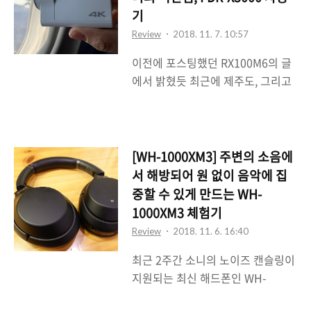
업무 시작 전이나 업무 마무리 이후
인지라 사고 싶어도 돈이 없어서 못
기
에, 혹은 점심시간 때 작성하는 방법
사는 상황이다. 그래도 어떻게 생긴
Review
2018. 11. 7. 10:57
을 많이 사용하곤 했는데 아무래도
녀석인지 궁금해서 신사동 ..
이전에 포스팅했던 RX100M6의 글
공간적으로, 환경적으로 제약이 좀
에서 밝혔듯 최근에 제주도, 그리고
있다보니 카페나 좀 한적한 공간에
부산에 일 때문에 가면서 해드폰으
가서 블로그 포스팅을 하고 싶을 때
로는 WM-1000XM3를, 카메라로는
가 있다. 이런 경우에 보통은 노트북
RX100M6를, 그리고 캠코더로는
(내 경우에는 맥북프로를 들고 다닌
FDR-X3000을 소니로부터 빌려서
다)을 갖고 다니면서 WiFi가 되는 카
[WH-1000XM3] 주변의 소음에
갖고 가게 되었다. 일단 RX100M6와
페(주로 스타벅스)를 찾아가서 블로
서 해방되어 원 없이 음악에 집
WM-1000XM3에 대한 리뷰는 했고
그 포스팅을 작성한다. 집이나 회사
중할 수 있게 만드는 WH-
이번에는 소니의 액션캠인 FDR-
에서 데스크탑으로 작업하는 것이나
1000XM3 체험기
X3000에 대한 가벼운 사용기를 써
카페에서 노트북..
Review
2018. 11. 6. 16:40
보려고 한다. 참고로 WM-1000XM3
최근 2주간 소니의 노이즈 캔슬링이
나 RX100M6은 그래도 최근에 나온
지원되는 최신 해드폰인 WH-
오디오 기기, 그리고 카메라지만 액
1000XM3(WH-1000X 마크 3)를 빌
션캠인 FDR-X3000은 나온지가 1년