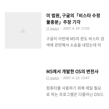
타 검색 관련 MS 소송에 참가 열망
는 처음부터 사전 약속을 줄이고 그
(ZDNet Korea) Google really,
보다 더 많은 기능을 제공하는 것으
really wants to be part of
로 전략을 잡은듯 하다고 보도했다.
미 법원, 구글의「비스타 수정
antitrust case (CNetNews.com)
일단 7월 16일로 알려지고 있지만
불충분」주장 기각
이는 예전에 구글이 MS 비스타의 검
서비스팩 1의 최종 버전은 11월에
IT topics
2007. 6. 29. 17:03
색에 관련해서 소송을 냈었는데 기
출시될 것으로 보인다고 한다. 11월
구글이 이번에 MS의 윈도 비스타 검
각을 당했던 것에 대응하는 것이라
은 Windows Server 2..
색에 관련해서 소송을 내었는데 미
생각이 든다. 미 법원, 구글의「비스
국 법원이 기각시켜버렸다. 미 법원,
타 수정 불충분」주장 기각 (2007.
구글의「비스타 수정 불충분」주장
6. 29) 일단 MS에서는 구글의 개입
기각 (ZDNet Korea) Judge
을 적극 반대하고 있고 담당 판사인
rejects Google's anti-Microsoft
콜라-커틀리 판사는 지난달 신문에
MS에서 개발한 OS의 변천사
antitrust bid (CNetNew.com) 미
서는 이 문제에 대하여 직접 판단은
IT topics
2007. 6. 22. 13:47
국 사법부는 구글이 소송을 내기전
유보했지만 구글이 염려하는 부분을
컴퓨터를 사용하기 위해 제일 필요
에 MS가 취했던 검색관련 수정 권고
불식시키는 방법은 다른 것도 있다
로 하는 프로그램은 다름아닌 OS다.
사항을 충분히 이해하고 구글이 소
고 밝히고 있다. 예를 들면 ..
운영체제가 없는 컴퓨터는 존재하지
송때 제기한 부분을 이미 충분히 들
않는다. 운영체제는 컴퓨터에서 하
어줬다고 판단하고 있다고 한다. 즉,