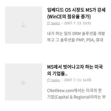
기업은 여러가지로 욕을 많이 먹고
있는것 같다. 그리고 요즘은 그 길을
임베디드 OS 시장도 MS가 강세
구글이 걷고있는 듯한 모습이다.
(WinCE의 점유율 증가)
MS「오픈소스 아니라 오픈스탠더
IT topics
2007. 7. 13. 10:31
드 지향!」(ZDNet Korea) ZDNet
내가 하는 일이 DRM 솔루션을 개발
Korea에서 한국MS에 현재 이슈들
하고 그 솔루션을 PMP, PDA, 휴대
에 대해서 공개 인터뷰를 했는데 돌
폰 등의 임베디드 디바이스에 장착
아온 답변은 말 그대로 원론적인 대
하는 일이기 때문에 임베디드 OS 시
답들 뿐이었다고 밝히고 있다. 자세
장에 많은 관심을 갖고 있다. 하는 일
한 것은 위의 링크에 들어가 해당 기
이 그쪽이니까 어쩔 수 없다. 그러는
사를 보면 알것이다. 그래도 내 나름
MS에서 벗어나고자 하는 미국
가운데 인터넷 뉴스에 다음의 기사
대로의 정리를 해볼까 한다. 얼마전
의 기업들..
가 떠서 흥미있게 보게 되었다. PMP
에 이 블로그에도 소개했던 MS의 의
IT topics
2007. 7. 11. 16:00
운영체제 MS가 점령 (아이뉴스24)
존도를 낮추기 위한 미국 기업의 노
CNetNew.com에서는 미국의 한
내용을 보면 최근에 출시되고 있는
력에 대해서 그들은 다음과 같이 주
기업(Capital & Regional이라는 부
PMP에 탑재되고 있는 OS가 대부분
장했다고 한다. MS를 지배적 기업으
동산 기업)이 MS의 공격적인 라이
이 MS의 WinCE라는 이야기다. 나
로 만..
센스 정책 때문에 MS의 의존도를 줄
역시 기사에서 언급하고 있는 회사