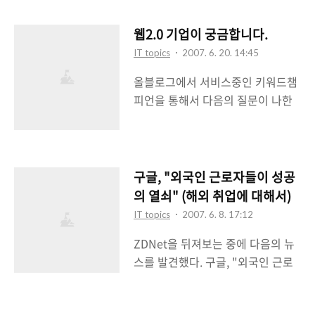
드웨어와 소프트웨어가 서로 통신할
구글이 좀 더 좋은 위치에서 비스타
수 있도록 연결해주며 하드웨어 및
웹2.0 기업이 궁금합니다.
검색권을 가져올려다가 미국 사법부
소프트웨어 동작을 원활하게 하기
에 제제를 받은셈이 되었다. 최근에
IT topics
2007. 6. 20. 14:45
위해 스케쥴링까지 도맡아서 하는
구글이 MS나 야후등 업체에 공격적
올블로그에서 서비스중인 키워드챔
컴퓨터의 심장과 같은 역할을 한다.
으로 대하고 있는데 그것에 대한 미
피언을 통해서 다음의 질문이 나한
예전에는 각 컴퓨터 제조회사마다
국내의 견제가 아닐까하는 추측도
테 들어왔다. 원래는 바로 답변을 할
OS가 존재했다. 각 컴퓨터에 맞는
해본다. 뭐 정확한 것은 추후에 밝혀
려고 했는데 나도 한번 정리할 필요
프로그램을 구동하기 위해 각 컴퓨
지겠지만. 구..
가 있겠다 싶어서 포스팅으로 남겨
터에 맞는 OS를 각기 설치해야만 했
본다. [질문요약] 웹2.0 기업들은 웹
구글, "외국인 근로자들이 성공
다. 원래 OS의 역할은 하드웨어와
1.0을 넘어선 기업들을 말하시도 하
소프트웨어의 원활한 조화를 도와주
의 열쇠" (해외 취업에 대해서)
는거라고 들었는데요 그러면 네이버
는 것이지만 그 외에도 각 하드웨어
IT topics
2007. 6. 8. 17:12
나 다음 같은 국내 포탈 기업들도 웹
마다의 호환성을 유지시켜주는 역할
ZDNet을 뒤져보는 중에 다음의 뉴
2.0기업이라고 부를수 있나요? ^^
도 해야한다. 그러나 초창기 OS에는
스를 발견했다. 구글, "외국인 근로
웹2.0이라는 명칭은 O'Reilly에서
그러한 역할보다는 전자에 얘기했던
자들이 성공의 열쇠" (ZDNet
2004년 10월 웹2.0 컨퍼런스를 주
하드웨어와 소프트웨어의 조화만을
Korea) 구글에서 일하는 많은 엔지
최하고 2001년 버블닷컴 이후 살아
생각했다. 그러다가 1980년대 I..