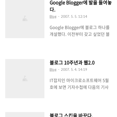
블로그 하나를 개설했다는 소식을
두느냐, 어떤 것을 더 상단에 둬서 사
Google Blogger에 발을 들여놓
전했다. 구글 블로거는 이전에도 꼭
람들에게 잘 보이게 하느냐 하는 부
다.
한번 써보고 싶었던 블로그다. 알다
분은 신문을 제작할 때 헤드라인을
Blog
2007. 5. 5. 12:14
시피 세계적으로 블로그 확산에 중
무엇으로 게제하느냐와 같은 일이라
Google Blogger에 블로그 하나를
요한 역할을 했고 해외 유명 블로거
생각이 든다. 이건 버그인데 위의 내
개설했다. 이전부터 갖고 싶었던 블
들이 많이 있는 블로그 서비스다. 직
적용된 화면을 보면 중간에 허연부..
로그 서비스이기도 하다. 블로그 타
관적인 디자인으로 인해 한눈에 편
이틀은 'Small Talk in
하게 볼 수 있는 장점도 있다. 다만
Hakjoony.com'이다. 타이틀에서
카테고리와 테그의 혼합형인 레이블
보다시피 잡다한 글, 정리안된 글, 여
이 있고 트랙백을 지원하지 않는 것
블로그 10주년과 웹2.0
기에는 쓰기 조금 거시기(?)한 글들
이 단점이라고 볼 수 있겠다(대신 백
Blog
2007. 5. 4. 14:19
을 포스팅 할 생각이다. Google
링크라는게 있는데 이건 같은
IT잡지인 마이크로소프트웨어 5월
Blogger에 꼭 블로그 하나를 갖고
Blogger 서비스를 사용하는 블로그
호에 보면 기자수첩에 다음의 기사
싶었다. 이유인즉, 블로그의 10년 역
끼리만 가능한 것으로 알고 있다).
가 실려있는 것을 봤다. 블로그 10주
사중에서 Blogger가 차지하는 비중
참고 : Google Blogger에 발을 들
년과 웹2.0 (마이크로소프트웨어)지
이 꽤 크기 때문이다. Google에 인
여놓다 (20..
난 4월로 블로그가 생긴지 10주년이
수되기 전에 Blogger는 전 세계적
되었다고 한다. 초창기때는 그저 개
블로그 스킨을 바꾸다.
으로 블로그의 확산을 이끌어 온 선