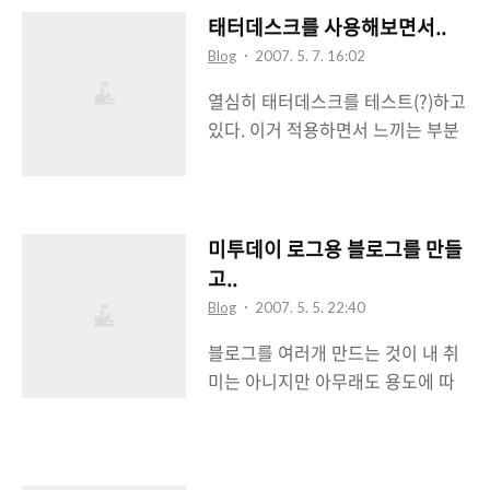
http://poem23.tistory.com 이다.
태터데스크를 사용해보면서..
과 잘 녹아들어가는 색을 썼다. 그러
http://poem23.com 이어야 하는
다보니 애드센스도 사이드바의 하나
Blog
2007. 5. 7. 16:02
데 등록시에는 2차 도메인 설정을
의 아이템식으로 생각할 수 있도록
열심히 태터데스크를 테스트(?)하고
안해뒀으니 어쩔 수 없다. 나중에 바
되어있었다. 그런데 그렇다보니 '이
있다. 이거 적용하면서 느끼는 부분
뀌게 되면 그때 네이버쪽에 물어봐
것은 광고다!'라는 표시가 안난다.
을 몇개 적어볼려고 한다. 태터데스
야지~ SEO의 하나로 네이버에 등록
확실히 눈에 이것은 광고입니다라는
크는 RSS Reader(한RSS, Google
했으니 이제는 엠파스와 야후에 등
표시가 나야 사람들이 광고도 유심
Reader 등)를 사용하는 블로거들에
록해야겠다. 구글은 등록안해도 이
히 살펴볼 수 있지 않..
게는 의미가 없을듯 싶다. 바로 포스
미투데이 로그용 블로그를 만들
미 등록되어있으니 말이다. ^^; 그런
트로 들어가는데 태터데스크는 첫화
데 시기가 묘하게 네이버가 올블로
고..
면에 적용하는 것이라 적용된 태터
그와 결별한 이후다. 네이버쪽에서
Blog
2007. 5. 5. 22:40
데스크를 볼 수 없다는 게. 태터데스
좀 더 검색DB를 모을려고 내껏까지
블로그를 여러개 만드는 것이 내 취
크, 말 그대로 데스크, 신문사 데스
집어넣었나? 하는 생각도 해봤다. 뭐
미는 아니지만 아무래도 용도에 따
크, 편집 데스크, 그런 의미가 아닐까
여하튼간에 이제는 다른 검색엔진으
라서 블로그를 나누어 운영하는 것
한다. 친구의 얘기로는 첫 화면이 무
로 고고씽~
이 괜찮겠다 싶은 생각이 들었다. 일
슨 신문사 홈페이지 첫화면같다고
전에 포스트로 Google Blogger에
하는데 하기사 메인을 어떤 것으로