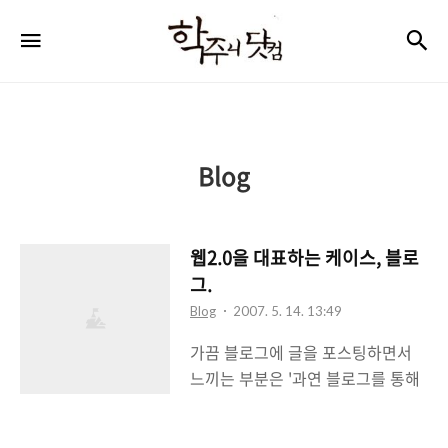
학
검
메뉴
주
니
닷
컴
Blog
웹2.0을 대표하는 케이스, 블로
그.
Blog
2007. 5. 14. 13:49
가끔 블로그에 글을 포스팅하면서
느끼는 부분은 '과연 블로그를 통해
서 내가 얻고자 하는 것이 무엇인
가?'하는 것이다. 웹2.0을 대표하는