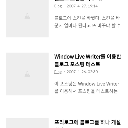
인 홈페이지의 한 종류로만 취급당
구자이다. 물론 데이브 와이너가 블
Blog
2007. 4. 27. 19:14
했던 블로그인데 작년에 폭발적인
로그를 처음으로 선보였고 존 바그
블로그에 스킨을 바꿨다. 스킨을 바
성장세에 힘입어 지금은 개인 홈페
너에 의해서 웹로그라는 이름으로
꾼지 얼마나 된다고 또 바꾸냐 할 수
이지를 몰아내고 싸이월드 미니홈피
블로그를 알리기 시작했지만 전 세
있겠지만 스킨이 맘에 안들기 때문
마져 밀어내고 당당히 개인 1인 미
계적으로 블로그를 알리는데 일등공
에 얼마든지 바꿀 수 있는게 아닌가
디어 역할을 하고 있다(물론 많은 사
신은 누가 뭐라해도 살람팍스..
싶다. 어떤 사람은 기분에 따라 바꾸
람들이 싸이월드 미니홈피를 더 하
고, 어떤 사람은 계절마다 바꾸고, 어
Window Live Writer를 이용한
고 있지만 말이다). 이 글 역시 내 블
떤 사람은 날씨에 따라 바꾸고. 스킨
로그에 당당히 포스팅되어 있으니
블로그 포스팅 테스트
의 변화는 곧 블로그를 얼마만큼 잘
블로그의 힘은 대단하다고 할 수 있
Blog
2007. 4. 26. 02:30
가꾸느냐의 기준이 될 수 있다는 생
다. 초창기에 블로그는 자기 주변의
이 포스팅은 Window Live Writer
각도 한다(물론 컨텐츠의 질이 우선
일들을 적는 형식으로 시작했다고
를 이용해서 포스팅을 테스트하는
이지만 말이다). 원래는 2단 스킨을
한다. 그러다가 해외의 소식들을 전
것이다. 지 금 집에서 작업하고 있는
선호하는데 이유는 컨텐츠 창을 넓
달해주는 매개체로서, 혹은 전문적
데 원래는 Office 2007을 설치할려
게 사용할 수 있기 때문이다. 다만 사
인 내용을 담는 저널로서 그 역할..
고 했으나 설치를 실패했기 때문에
이드바에 들어갈 것들이 많아지면
Word 2007을 이용한 블로그 포스
밑으로 계속 스크롤해야 하는 불편
프리로그에 블로그를 하나 개설