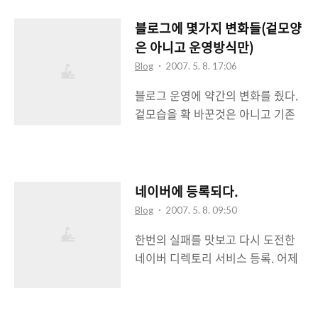
케이스로 많은 사람들이 블로그를
손꼽고 있다. 나 역시 논문 주제속에
블로그에 몇가지 변화들(겉모양
블로그가 있고 블로그의 매력에 푹
은 아니고 운영방식만)
빠져있는 것이 사실이다. 그런데 과
Blog
2007. 5. 8. 17:06
연 나는 블로그를 통해서 무엇을 얻
블로그 운영에 약간의 변화를 줬다.
고자 하는 것일까? 블로그를 얘기하
겉모습을 확 바꾼것은 아니고 기존
면서 웹2.0을 대표하는 케이스라고
형식은 그대로 유지하고 운영형태를
얘기했다. 왜 그런가? 사용자 참여와
좀 더 업그레이드 시켰다고나 할까.
공유, 그리고 확산이라는 3가지 원
그럼 뭐가 바뀐거냐? 먼저, 딱 보면
칙을 그대로 지키고 있는 것이 블로
눈에 띄는 것이 애드센스의 배경색
그라고 생각한다. 그럼 저 3가지를
네이버에 등록되다.
일듯 하다. 예전에는 스킨색과 비슷
어떻게 블로그는 지키고 있는 것인
Blog
2007. 5. 8. 09:50
하게 유지했는데 애드센스 도움말
가? 블로그에 글을 포스팅을 한다.
한번의 실패를 맛보고 다시 도전한
페이지에 들어가서 최적화 도움말을
즉, 블로거는 블로그에 글을 포스팅
네이버 디렉토리 서비스 등록. 어제
보니 색은 밝은 배경이면 조화, 혹은
함으로 UCC를 만들어내는 것이다.
밤에 메일을 확인해보니 등록이 완
보안을, 어두운 배경이면 조화, 혹은
UCC란 무엇인가? 말 그대로 User
료되었다고 연락이 왔다. Nice!!!!!
대조를 이루라고 되어있다. 예전에
Created ..
그런데 URL이
는 조화에 중점을 뒀다. 그래서 스킨