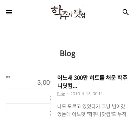
학
검
메뉴
주
니
닷
컴
Blog
어느새 300만 히트를 채운 학주
니닷컴...
Blog
2010. 4. 13. 00:11
나도 모르고 있었다가 그냥 넘어갔
었는데 어느덧 '학주니닷컴'도 누적
방문자가 300만을 넘었다. 밤에 집
에 들어와서 아무 생각없이 블로그