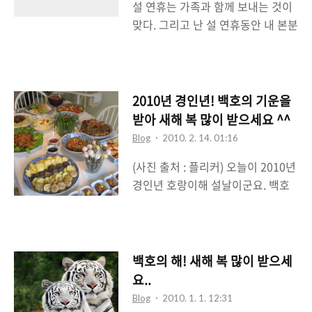
설 연휴는 가족과 함께 보내는 것이
들은 이런저런 블로그 기관에서 준
사가 다 끝나면 커피가 나오곤 하는
맞다. 그리고 난 설 연휴동안 내 본분
수상 앰블럼들이다. 다음 뷰의 2009
데 ..
을 충실히 하기 위해 가족과 함께 즐
뷰 블로거대상 후보와 올블로그 탑
겁게 지냈다. 그러는 와중에 저 멀리
100, 그리고 위에서 소개했던 대한
지구 반대편에 있는 스페인에서는
민국 블로그어워드 2009의 IT/정보
MWC 2010이 열리고 있었고 내 관
과학 부문 후보에 대한 앰블럼이다.
2010년 경인년! 백호의 기운을
심을 끌기 좋은 IT 뉴스들이 팍팍 터
이래저래 많이 받았다. 올블로그 어
받아 새해 복 많이 받으세요 ^^
지고 있었다. 정말 엄청난 뉴스들이
워드 5th 엠블럼 내 입장에서는 위
Blog
2010. 2. 14. 01:16
우르르 쏟아져 나왔던 것이다. 평소
에서 얘기했던 대로 다 고마운 것들
(사진 출처 : 플리커) 오늘이 2010년
같으면 1년에 2~3번정도 나올까 하
이다. 블로깅을 더 잘, 열심히 하도록
경인년 호랑이해 설날이군요. 백호
는 뉴스들이 마구 쏟아져나왔다. 설
만..
의 기운을 받아서 모두들 활기찬 한
연휴가 끝나고 회사에 와서 각종 인
해가 되었으면 합니다. 비록 제가 차
터넷 뉴스와 블로그, 트위터들을 보
려드리지는 못하더라도 부모님께서
는 순간 엄청난 양의 뉴스들과 정보
차려주신 맛난 설 음식 먹고 힘내자
들이 한꺼번에 쏟아져 들어오는데
백호의 해! 새해 복 많이 받으세
고요. ^^; 모두들 화이팅!!!!
정신을 못차릴 정도였다. 물론 지금
요..
까지 쏟아져 나온 주제들 중 관심을
Blog
2010. 1. 1. 12:31