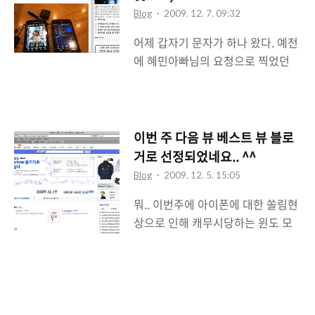
글을 띄워줬을 때인 듯 싶다. 가끔 올
Blog
2009. 12. 7. 09:32
블로그나 블로그코리아에서 노출되
어제 갑자기 문자가 하나 왔다. 예전
어 들어오는 경우도 있으나 그렇게
에 혜민아빠님의 요청으로 찍었던
많지가 않고 믹시 역시 큰 영향력은
미니 인터뷰 중에서 윈도 모바일용
없는 듯 싶다. 그런데 다음 뷰 카운터
트윗 어플인 모트윗(moTweet)을
를 봐도 생각만큼 안올랐고 리퍼러
설명한 인터뷰가 있었는데 그것이
를 봤을 때도 네이버로의 유입은 적
네이버의 메인으로 올라갔다는 내용
었다. 그러면 뭘까? 가만보니 리퍼러
이번 주 다음 뷰 베스트 뷰 블로
이다. 문자를 받았을 때는 저녁을 먹
에 구글이 많이 찍혀있다. 구글? 내
거로 선정되었네요.. ^^
기위해 밖에 있었기에 확인을 못했
블로그에 구글 검색을 통해서 유입
Blog
2009. 12. 5. 15:05
는데 집에 들어와서 이제야 한번 확
되는 트래픽은 쫌 존재한다. 그래도
뭐.. 이번주에 아이폰에 대한 쏠림현
인을 해봤다. 네이버 메인에 올라갔
이정도는 아닌데 싶었다. 게다가
상으로 인해 캐무시당하는 윈도 모
다는 것은 네이버 뉴스캐스트 중에
'goog..
바일이 불쌍해서 쓴 글이 아주 제대
블로터닷넷에 블로거 미니인터뷰터
로 성지화되어가고 있어서 우울한
모트윗 소개 포스트가 올라갔다는
가운데 그래도 나름 나를 기쁘게 해
얘기였다. 최근 블로터닷넷도 뉴스
주는 뉴스가 들어왔다. 이번에 12월
캐스트에 편입되어서 본격적인 인터
첫주의 다음 뷰의 베스트 뷰 블로거