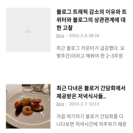
방문자수를 그냥 살펴보다가 총 누
적 방문자수가 300만을 넘어서 이
블로그 트래픽 감소의 이유와 트
글을 쓰고 있는 현재 3,001,162을
위터와 블로그의 상관관계에 대
체크하고 있는 것을 확인했다. 학주
한 고찰
니닷컴이라는 이름으로 블로그를 한
Blog
2010. 3. 8. 08:34
지 4년만의 일이다. 정확히 따진다
최근 블로그 카운터가 급감했다. 요
면 3년하고도 7개월만의 일이다. 학
몇주간(이라고 해봐야 한 2~3주정
주니닷컴을 시작한 것은 2006년 9
도)의 방문자수 통계를 살펴보니 1
월이었지만 그 전에 다른 블로그 툴
월과 비교해서 70%정도가 감소했
(이글루스, 네이버 등)을 이용해서
다. 뭐 방문자수나 트래픽을 바라고
블로그를 운영해온 것은 2005년때
블로그를 운영하고 있는 것은 아니
고 그 전에는 개인 홈페이지로 2000
최근 다녀온 블로거 간담회에서
기에, 또 방문자수라는 것이 그날의
년부터 운영해왔는데.. 참 오랜세월
제공받은 저녁식사들..
이슈에 따라서 유동적으로 바뀌는
개인 홈페이지와 블로그를 운영해온
Blog
2010. 3. 7. 10:13
것이기에 크게 신경쓰고 싶지는 않
듯 싶다. 사진 찍는 것을 좋아해서 사
가끔 여기저기 블로거 간담회를 다
지만 지속적으로 떨어지는 것을 보
진을 공유하는 것으로 시작한 개인
니다보면 저녁시간에 자주하기 때문
니 그렇게 맘이 좋지는 못하다. 그런
홈페이지....
에 식사가 제공되는 경우가 많다. 특
데 이런 블로그 유입량의 감소가 나