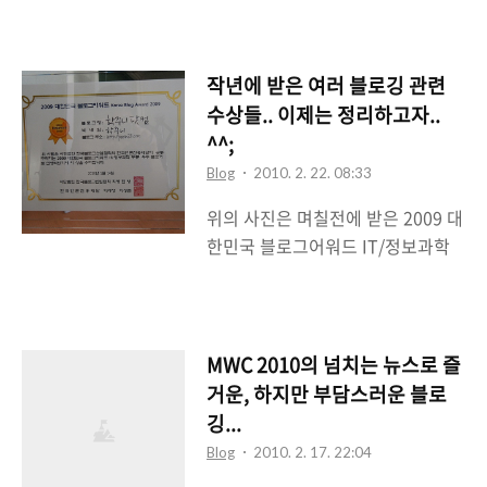
히 호텔이나 COEX 세미나장에서 하
뿐만 아니라 주변 몇몇 블로그에도
는 경우에는 호텔식이 제공되는 경
일어나고 있다고 한다. 난 기본적으
우가 많다. 오늘은 최근 다녀온 2군
로 파워블로그라는 말을 잘 안쓰고
작년에 받은 여러 블로깅 관련
데의 블로거 간담회에서 제공한 음
그 단어를 부정하기에 그냥 유명블
수상들.. 이제는 정리하고자..
식들을 한번 써볼까 한다. 뭐 배고플
로그, 좀 잘 알려진 블로그 정도로 표
^^;
때 보면 염장 포스팅이 되겠지만 말
시하지만 그런 블로그 조차도 작년
Blog
2010. 2. 22. 08:33
이다 ^^; 소니코리아에서 발표한 소
대비 대략 70%정도의 트래픽밖에
위의 사진은 며칠전에 받은 2009 대
니핸디캠 블로거 간담회는 시청에
안나온다고 얘기를 한다. 단정짓기
한민국 블로그어워드 IT/정보과학
있는 프라자 호텔에서 진행이 되었
는 뭐하지만 그래도 얼추 분위기는 ..
부문 우수 블로거 상패(?)다. 시상식
다. 서울시청과 덕수궁 맞은편에 위
장에는 회사일로 인해 참석할 수 없
치한 프라자 호텔은 가끔 기자간담
어서 나중에 택배로 받게 되었다. 재
회도 진행되는 호텔이기도 하다. 프
미난 것은 작년에 블로거 활동은 재
라자 호텔에서 제공한 호텔식은 뭘
MWC 2010의 넘치는 뉴스로 즐
작년만큼 못했는데 상복은 더 많이
까? 소니핸디캠 블로거 간담회때는
거운, 하지만 부담스러운 블로
터졌다는 것이다. 내 입장에서는 참
재밌게도 일반식이 아닌 중국식으로
깅...
고마운 일이며 더 블로깅을 잘하겠
제공했다. 나오는 음식들이 모두 중
Blog
2010. 2. 17. 22:04
끔 자극을 주는 것이니.. 아래 엠블럼
식이었기 때문에 신선했다. 보통 식