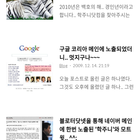
가질만한 주제는 대략 3개정도. 모
2010년은 백호의 해.. 경인년이라고
두가 요즘 내 관심사인 모바일 관련
합니다.. 학주니닷컴을 찾아주시는
이야기들이었다. 가장 크게 다가온
고마운 구독자님들과 검색을 통해
것은 MS..
서, 혹은 메타사이트를 통해서 들어
오는 블로거, 네티즌들에게 백호의
기상이 올해 계속 함께 하기를 바랍
구글 코리아 메인에 노출되었더
니다.. ^^; 작년에 관심을 가져준 만
니.. 멋지구나~~~
큼 올해도 학주니닷컴에 많은 관심
Blog
2009. 12. 14. 21:19
을 부탁드립니다.. ^^; 새해 복 많이
오늘 포스트로 올린 글은 하나였다.
받으세요~~
그것도 오후에 올렸던 글 하나.. 그런
데 갑자기 카운터가 뛰기 시작했다.
하루 평균 2500~3000 정도 찍는 것
을 감안했을 때 아까 오후 5시쯤에
본 카운터가 3000이 넘어갔다는 얘
블로터닷넷을 통해 네이버 메인
기는 다음 뷰 베스트에 올랐거나 네
에 한번 노출된 '학주니'와 모트
이버에서 오픈캐스트에 누군가 내
윗.. ^^;