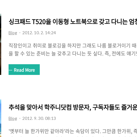
탈 큐레이션. 결코 어렵거나 생소한 개념이 아니라 이미 예전에 
나서 각광받고 있는 것! (2012. 3. 7) 디지탈 큐레이션의 가치는? (
싱크패드 T520을 이동형 노트북으로 갖고 다니는 엄청
Blog
2012. 10. 2. 14:24
직장인이고 취미로 블로깅을 하지만 그래도 나름 블로거이기 때
을 할 수 있는 준비는 늘 갖추고 다니는 듯 싶다. 즉, 전에도 
지 인터넷을 사용할 수 있게 하는 와이브로 에그, 그리고 사진기는
즘은 사진기는 어디 행사에 갈 때만 챙기고 보통은 노트북만 들고
Read More
든지 글을 쓰는 것이 이제는 습관화 되어버린 듯 싶다. 예전에
도 받쳐주는 녀석을 선호했다. 한때 맥북에어 11인치를 들고 
도 성능이 어느정도 받쳐줬기 때문이다. 하지만 OS X의 운영
없이 윈도를 사용해야 하는 경우가 많아서 맥북에어를 다른 분에게
추석을 맞아서 학주니닷컴 방문자, 구독자들도 즐거운
Blog
2012. 9. 30. 08:13
'옛부터 늘 한가위만 같아라'라는 속담이 있다. 그만큼 한가위, 