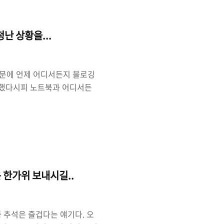
다 있었던 개념이 시대를 잘 만
201..
난 상황을...
문에 언제 어디서든지 블로깅
얘기했다시피 노트북과 어디서든
 늘 갖고 다니는 듯 싶다. 요
 다니는 듯 싶다. 그래도 언제
는 가벼우면서도 성능이 어느정
다녔는데 그 이유가 가벼우면서
체제로서의 한계때문에 어쩔 수
 넘기고 윈도..
 한가위 보내시길..
즉 추석은 즐겁다는 얘기다. 오