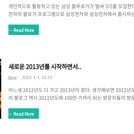
개인적으로 활동하고 있는 삼성 블루로거가 벌써 3기를 모집한
전자의 블로거 프로그램으로 삼성전자와 삼성전자에서 출시하는 
로거분들은 모두 참여할 수 있습니다. 제 경우에는 블루로거의 전
활동하고 있는데요. 특히 삼성전자에서 출시하는 제품의 상품기
Read More
개발자 등의 이야기 등을 들어봄으로 제품 자체에 대한 이해를 
습니다. 블로깅을 하는데 있어서 많은 도움이 되는 것은 물론이고
은 1월 14일(월)부터 1월 27일(일)까지 2주간 진행되며 2월 
를 통해서 발표될 예정입니다. 활동기간은 올해 2월부터 12월까지
새로운 2013년를 시작하면서..
Blog
2013. 1. 1. 12:53
어느새 2012년도 다 가고 2013년이 왔다. 생각해보면 2012년
이 블로그 역시 2012년도에 100만 가까이 되는 방문자들이 방
이다. 별볼일 없다고 생각하는 이 블로그를 그래도 많이 관심을
덕분에 여기까지 끌고 왔다는 생각이 든다. 다시 한번 그 분들께 감
Read More
로그를 방문해주는 모든 분들이 다 잘되었으면 좋겠다. 새 대통
작될테니 말이다. 적어도 현 정부보다는 더 나은 환경이겠지 하는