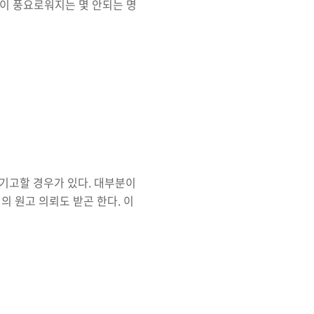
같이 풍요로워지는 몇 안되는 명
람이다. 비록 어제(9/29)부
일 하루만 겨우 쉬는 날이라고
라 화요일을 연차휴가로 쉬면 수
-.-). 여하튼간에 이 블로그
을 갖고 있으며 추석의 풍요로
기고할 경우가 있다. 대부분이
의 원고 의뢰도 받곤 한다. 이
기고한 적이 있었는데 이번에도
에 아래와 같이 기고문이 실렸
국 인터넷에서 빠질 수 없는 논
음 달 쯤에 이 블로그를 통해서
보는 것도 좋지 않을까 싶다
가 기고..