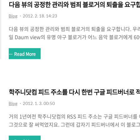
다음 뷰의 공정한 관리와 범죄 블로거의 퇴출을 요구
Blog
2012. 2. 18. 14:23
다음 뷰의 공정한 관리와 범죄 블로거의 퇴출을 요구합니다. 우리
일 Daum view의 유명 야구 블로거가 어느 음악 블로거에게 
트 글에 선정되게 해주었다고 주장하는 글로 시작된 사건과 관련하
관리와 범죄 블로거의 퇴출을 요구합니다. 본 사건은 알려진 바
Read More
인 반론 및 고소를 거처 유명 야구 블로거의 경찰 출석및 경찰조
으로써 유명 야구 블로거는 검찰 조사와 처분을 기다리고 있습니
들은 유명 야구 블로거의 주장 이후 검찰 송치에 이르는 40여 일
Daum view가 보여 준 무성의한 관리 태도를 문제 삼지 않을 수.
학주니닷컴 피드 주소를 다시 한번 구글 피드버너로 
Blog
2012. 1. 3. 00:50
거의 1년여전 학주니닷컴의 RSS 피드 주소는 구글 피드버너를
그것으로 잘 써먹었지요. 그런데 갑자기 피드버너에서 이 블로그
상황이 벌어졌습니다. 뭔가 문제가 생긴 것이 분명한데 말이죠. 