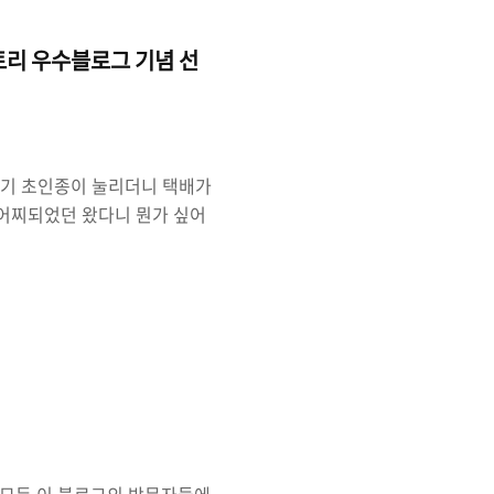
토리 우수블로그 기념 선
갑자기 초인종이 눌리더니 택배가
 어찌되었던 왔다니 뭔가 싶어
보내왔다. 선정된 것은 며칠
싶었는데 갑작스럽게 받은 선물
일까? 택배 박스를 열어보니 위
지 않는 선물이다. 어떤 녀석인
사진이 많이 흔들렸다. 어찌되었
리스탈로 ..