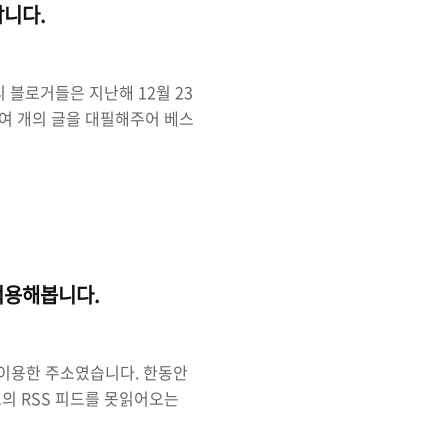
합니다.
 블로거들은 지난해 12월 23
60여 개의 글을 대필해주어 베스
여 Daum view의 공정한
와 같이 음악 블로거의 즉각적
사 완료 후 현재 검찰에 송치됨
다. 이 과정에서 우리 블로거
의 짧지 않은 기간 동안
.
적용해봅니다.
 이용한 주소였습니다. 한동안
의 RSS 피드를 못읽어오는
그런데 그 문제를 도저히 해결