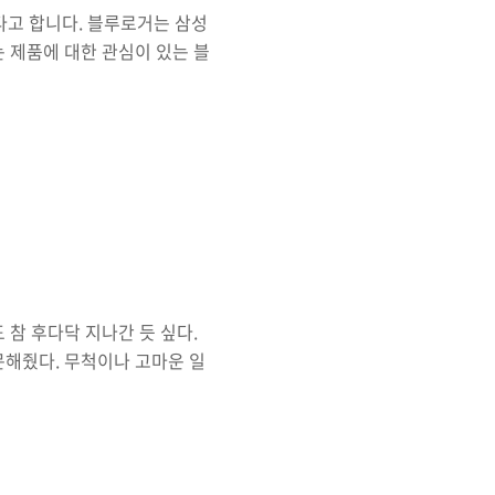
다고 합니다. 블루로거는 삼성
제품에 대한 관심이 있는 블
신인 S 블로거 1기때부터 쭉
획에 대한 배경부터 기획자,
높히는데 많은 도움을 받고 있
요. 이번 블루로거 3기 모집
4일(월)에 삼성 블루로거 블로그
 11개월간이..
도 참 후다닥 지나간 듯 싶다.
문해줬다. 무척이나 고마운 일
 가져주시고 아껴주시는 분들
사를 ^^; 2013년도는 이 블
령도 뽑히고 새로운 환경이 시
 바람을 갖고 지내는 것이 정