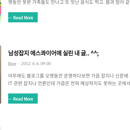
랫동안 못본 가족들도 만나고 또 맛난 음식도 먹고. 몸과 맘이 
절이 추석인 듯 싶다. 올해의 추석도 그런 추석이 되었으면 하는 바
터 내일(10/1)까지의 주말을 낀 3일이며 직장인들에게는 월요
Read More
생각할 수 있겠지만 말이다. 하지만 개천절(10/3)이 수요일이
요일까지 쉬는 연휴이기도 하지 않는가(물론 난 화요일에 출근한다 
를 방문해주시는 모든 방문자, 구독자 분들에게 늘 감사하는 맘
움이 늘 함께 하기를 바랄 뿐이다. 모두들 메리 추석. ^..
남성잡지 에스콰이어에 실린 내 글.. ^^;
Blog
2012. 6. 6. 09:00
아무래도 블로그를 오랫동안 운영하다보면 가끔 잡지나 신문에 
IT 관련 잡지나 언론인데 가끔은 전혀 예상하지도 못하는 곳에서
번 경우가 그런데 예전에 한번 남성잡지인 에스콰이어에 글을 
또 원고를 부탁받아서 기고를 했더니 이번달 에스콰이어 6월호
Read More
다. 제목이 '엑티브X를 안고 살아가는 이유'다. 즉, 현재 대한민
쟁꺼리인 엑티브X에 대한 이야기다. 이 글에 대한 원본 글은 다
공개하려고 한다. 내용이 궁금하다면 에스콰이어 6월호를 사서 
(^^). 뭐 친절하게 하단에는 내 이름과 메일주소까지 밝혀놔서 내