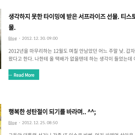
신건강에 좋지 않을까 싶다. 자! 모두 2013년도에는 화이팅!!
생각하지 못한 타이밍에 받은 서프라이즈 선물. 티스
물.
Blog
2012. 12. 30. 09:00
2012년을 마무리하는 12월도 며칠 안남았던 어느 주말 낮. 
왔다고 한다. 나한테 올 택배가 없을텐데 하는 생각이 들었는데
서 꺼내봤더니 티스토리에서 우수블로그로 선정되었다고 선물을 
전에 알았는데 그 이후에 감감 무소식이라서 그렇게 넘어가나 
Read More
이라 나름 기뻤다면 기뻤다고나 할까. 그런데 어떤 녀석이 온것
의 2개의 검은색 박스가 보였다. 내부가 뭔지 도저히 짐작이 가
지 좀 살펴보기로 했다. 음.. 너무 기쁜 맘에 사진을 찍었는지 
던 선물은 몰스킨 다이어리와 여권 지갑(처럼 보이는), 그리고 크
행복한 성탄절이 되기를 바라며.. ^^;
Blog
2012. 12. 25. 08:50