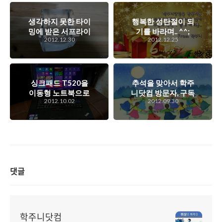
생각하지 못한 타이
행복한 성탄절이 되
밍에 받은 서프라이
기를 바라며.. ^^;
2012.12.30
2012.12.25
즈 선물. 티스토리
우수블로그 기념 선
물.
싱크패드 T520을
추석을 맞아서 학주
이동형 노트북으로
니닷컴 방문자, 구독
2012.10.02
2012.09.30
갖고 다니는 엄청난
자들도 즐거운 한가
상황을...
위 보내시길..
댓글
학주니닷컴