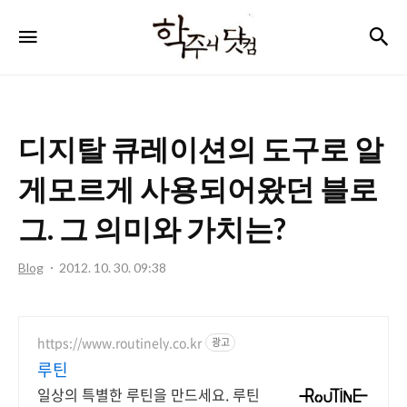
학
검
메뉴
주
니
닷
디지탈 큐레이션의 도구로 알
컴
게모르게 사용되어왔던 블로
그. 그 의미와 가치는?
Blog
2012. 10. 30. 09:38
https://www.routinely.co.kr
광고
루틴
일상의 특별한 루틴을 만드세요. 루틴