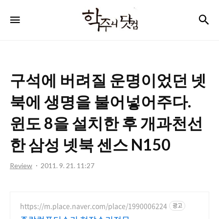
학
검
메뉴
주
니
닷
구석에 버려질 운명이었던 넷
컴
북에 생명을 불어넣어주다.
윈도 8을 설치한 후 개과천선
한 삼성 넷북 센스 N150
Review
2011. 9. 21. 11:27
https://m.place.naver.com/place/1990006224
광고