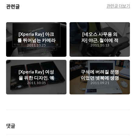
관련글
관련글 더보기
[Xperia Ray] 아크
[네오스 사무용 의
를 뛰어넘는 카메라
자] 야근, 철야에 적
2011.10.25
2011.10.13
성능을 보여주는 레
합한(?) 편안한 사무
이
용 의자. 네오스 T5,
T7
[Xperia Ray] 여성
구석에 버려질 운명
을 위한 디자인. 엑
이었던 넷북에 생명
2011.10.05
2011.09.21
스페리아 레이에 담
을 불어넣어주다. 윈
겨있는 디자인 철학
도 8을 설치한 후 개
은 뭘까?
과천선한 삼성 넷북
센스 N150
댓글