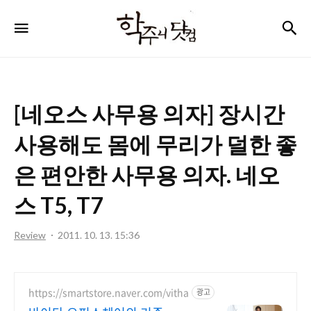
학
검
메뉴
주
니
닷
[네오스 사무용 의자] 장시간
컴
사용해도 몸에 무리가 덜한 좋
은 편안한 사무용 의자. 네오
스 T5, T7
Review
2011. 10. 13. 15:36
https://smartstore.naver.com/vitha
광고