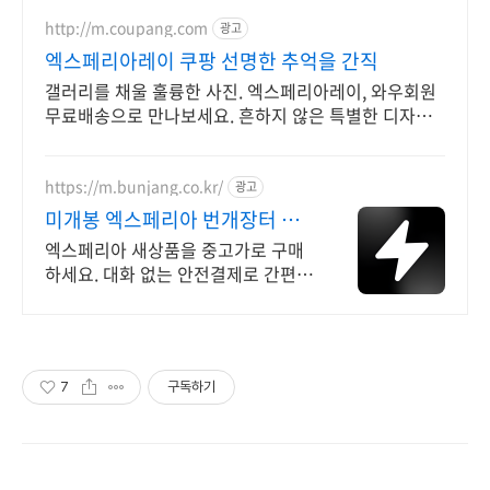
http://m.coupang.com
광고
엑스페리아레이 쿠팡 선명한 추억을 간직
갤러리를 채울 훌륭한 사진. 엑스페리아레이, 와우회원
무료배송으로 만나보세요. 흔하지 않은 특별한 디자인!
지금 쿠팡에서 다양한 휴대폰 모델을 만나보세요.
https://m.bunjang.co.kr/
광고
미개봉 엑스페리아 번개장터 국
내 최대 브랜드 중고거래
엑스페리아 새상품을 중고가로 구매
하세요. 대화 없는 안전결제로 간편하
게! 전국 각지에서 올라오는 전국구
최다 상품 매일 10만 개 이상의 신규
상품 업로드
7
구독하기