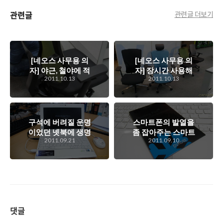
관련글
관련글 더보기
[네오스 사무용 의
[네오스 사무용 의
자] 야근, 철야에 적
자] 장시간 사용해
2011.10.13
2011.10.13
합한(?) 편안한 사무
도 몸에 무리가 덜한
용 의자. 네오스 T5,
좋은 편안한 사무용
T7
의자. 네오스 T5,
T7
구석에 버려질 운명
스마트폰의 발열을
이었던 넷북에 생명
좀 잡아주는 스마트
2011.09.21
2011.09.10
을 불어넣어주다. 윈
폰 쿨링패드. 던디
도 8을 설치한 후 개
[DUNDEE]
과천선한 삼성 넷북
센스 N150
댓글