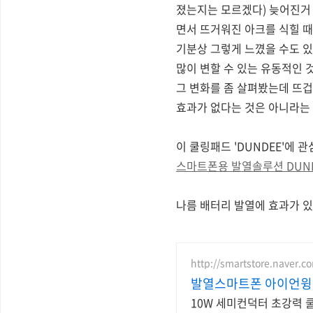
졌는지는 모르겠다) 늦어진거 
면서 뜨거워진 아크를 식힐 때
기분상 그렇게 느꼈을 수도 있
많이 변할 수 있는 유동적인 
그 변화를 좀 살펴봤는데 뜨겁
효과가 없다는 것은 아니라는 
이 쿨링패드 'DUNDEE'에 
스마트폰용 발열솔루션 DUND
나름 배터리 발열에 효과가 있
http://smartstore.naver.
발열스마트폰 아이언윙
10W 세미컨덕터 초강력 