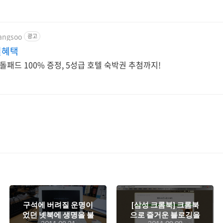
jangsoo
광고
별혜택
돌패드 100% 증정, 5성급 호텔 숙박권 추첨까지!
구석에 버려질 운명이
[삼성 크롬북] 크롬북
었던 넷북에 생명을 불
으로 즐거운 블로깅을