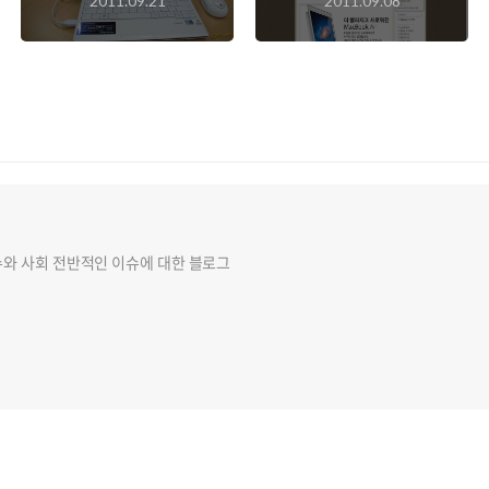
2011.09.21
2011.09.08
어넣어주다. 윈도 8을
해보면 어떨까?
설치한 후 개과천선한
삼성 넷북 센스 N150
슈와 사회 전반적인 이슈에 대한 블로그