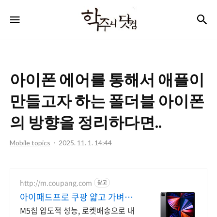
학
검
메뉴
주
니
닷
아이폰 에어를 통해서 애플이
컴
만들고자 하는 폴더블 아이폰
의 방향을 정리하다면..
Mobile topics
2025. 11. 1. 14:44
http://m.coupang.com
광고
아이패드프로 쿠팡 얇고 가벼운
휴대성
M5칩 압도적 성능, 로켓배송으로 내