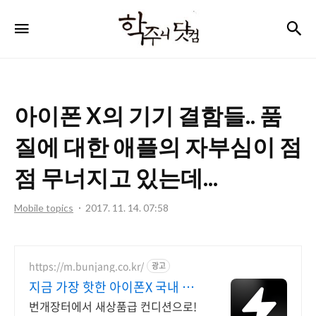
학
검
메뉴
주
니
닷
아이폰 X의 기기 결함들.. 품
컴
질에 대한 애플의 자부심이 점
점 무너지고 있는데...
Mobile topics
2017. 11. 14. 07:58
https://m.bunjang.co.kr/
광고
지금 가장 핫한 아이폰X 국내 최
대 브랜드 중고거래
번개장터에서 새상품급 컨디션으로!