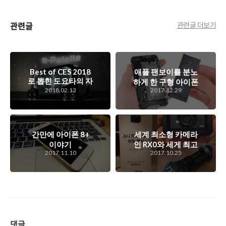
관련글
관련글 더보기
Best of CES 2018
애플 팬보이를 분노
로 뽑힌 도요타의 자
하게 한 구형 아이폰
율주행 기반 이동식
2018.02.13
2017.12.29
에 대한 고의적인 성
플랫폼, e-Pallette
능저하 시도, 정말
사과가 썩기 시작했
나!
간만에 아이폰 8+
세계 최소형 카메라
이야기
인 RX0와 세게 최고
2017.11.10
2017.10.25
속도의 초망원 카메
라 RX10 IV를 발표
한 소니 RX 신제품
런칭 행사 스케치
댓글