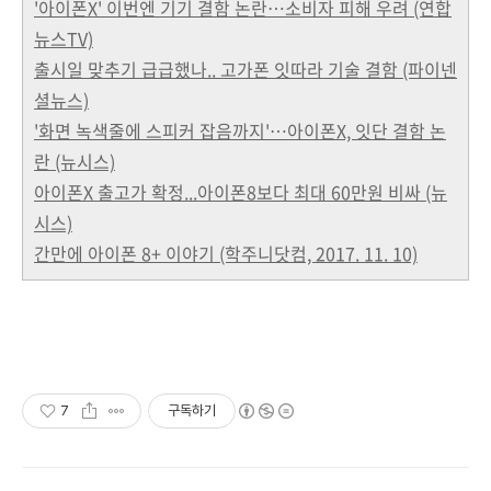
'아이폰X' 이번엔 기기 결함 논란…소비자 피해 우려 (연합
뉴스TV)
출시일 맞추기 급급했나.. 고가폰 잇따라 기술 결함 (파이넨
셜뉴스)
'화면 녹색줄에 스피커 잡음까지'…아이폰X, 잇단 결함 논
란 (뉴시스)
아이폰X 출고가 확정...아이폰8보다 최대 60만원 비싸 (뉴
시스)
간만에 아이폰 8+ 이야기 (학주니닷컴, 2017. 11. 10)
7
구독하기