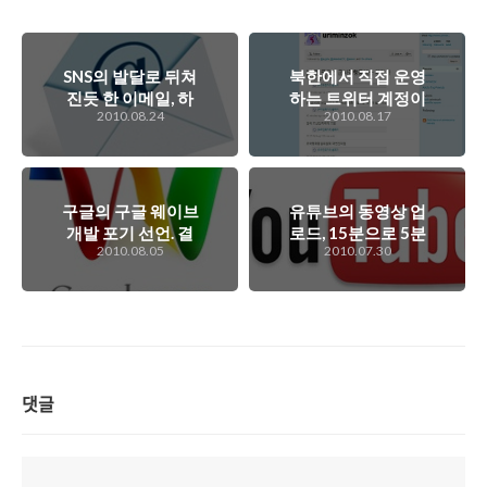
SNS의 발달로 뒤쳐
북한에서 직접 운영
진듯 한 이메일, 하
하는 트위터 계정이
2010.08.24
2010.08.17
지만 여전히 활용도
생겼다?
가 높은 IT 서비스도
이메일!
구글의 구글 웨이브
유튜브의 동영상 업
개발 포기 선언. 결
로드, 15분으로 5분
2010.08.05
2010.07.30
국 구글 웨이브, 퇴
더 늘린다.
출당하다!
댓글