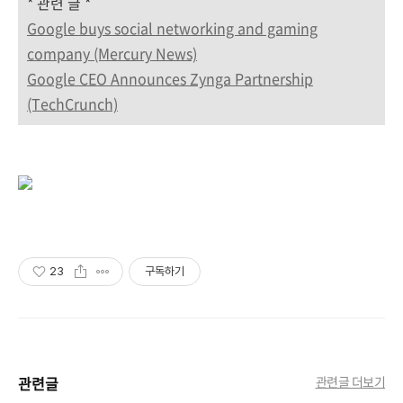
* 관련 글 *
Google buys social networking and gaming
company (Mercury News)
Google CEO Announces Zynga Partnership
(TechCrunch)
23
구독하기
관련글
관련글 더보기