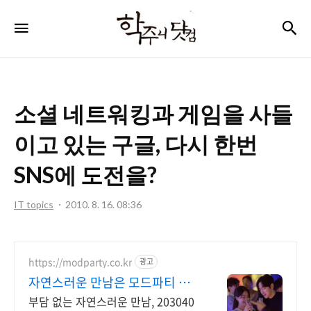
학
검
메뉴
주
니
닷
소셜 네트워킹과 게임을 사들
컴
이고 있는 구글, 다시 한번
SNS에 도전을?
IT topics
2010. 8. 16. 08:36
https://modparty.co.kr
광고
자연스러운 만남은 모드파티 검
증된 싱글 로테이션 파티
부담 없는 자연스러운 만남, 203040