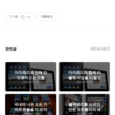
상품 매일 10만 개 이상의 신규 상품
업로드
19
구독하기
관련글
관련글 더보기
아이패드로 인해 안
아이패드와 함께 타
드로이드는 크롬
블릿 시장을 이끌고
2010.07.23
2010.07.22
OS와도 경쟁해야
나갈 경쟁자이자 동
할 운명이...
반자인 안드로이드
타블릿
국내에 나온 모든 스
블랙베리를 노리고
마트폰들을 다 모아
만든 모토롤라의 새
2010.07.14
2010.07.09
보리라? 염장의 극
로운 안드로이드 폰,