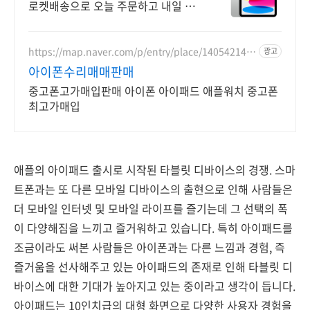
로켓배송으로 오늘 주문하고 내일 받
으세요! 부드러운 멀티태스킹, 야외
시인성! 학습부터 엔터까지 모두가 즐
길 패드.
https://map.naver.com/p/entry/place/140542142
광고
4
아이폰수리매매판매
중고폰고가매입판매 아이폰 아이패드 애플워치 중고폰
최고가매입
애플의 아이패드 출시로 시작된 타블릿 디바이스의 경쟁. 스마
트폰과는 또 다른 모바일 디바이스의 출현으로 인해 사람들은
더 모바일 인터넷 및 모바일 라이프를 즐기는데 그 선택의 폭
이 다양해짐을 느끼고 즐거워하고 있습니다. 특히 아이패드를
조금이라도 써본 사람들은 아이폰과는 다른 느낌과 경험, 즉
즐거움을 선사해주고 있는 아이패드의 존재로 인해 타블릿 디
바이스에 대한 기대가 높아지고 있는 중이라고 생각이 듭니다.
아이패드는 10인치급의 대형 화면으로 다양한 사용자 경험을