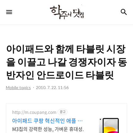
학
검
메뉴
주
니
닷
아이패드와 함께 타블릿 시장
컴
을 이끌고 나갈 경쟁자이자 동
반자인 안드로이드 타블릿
Mobile topics
2010. 7. 22. 11:56
http://m.coupang.com
광고
아이패드 쿠팡 혁신적인 애플 기
술
M3칩의 강력한 성능, 가벼운 휴대성.