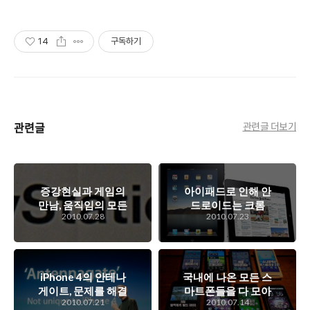
14
구독하기
관련글
관련글 더보기
증강현실과 게임의
아이패드로 인해 안
만남, 움직임의 모든
드로이드는 크롬
2010.07.28
2010.07.23
것을 게임 속으로!
OS와도 경쟁해야
PlayStation
할 운명이...
Move!
iPhone 4의 안테나
국내에 나온 모든 스
게이트, 문제를 해결
마트폰들을 다 모아
2010.07.21
2010.07.14
하는데 있어서 애플
보리라? 염장의 극