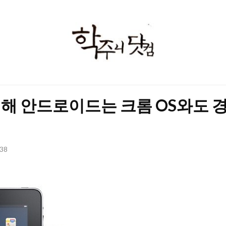
학
주
니
닷
해 안드로이드는 크롬 OS와도 경
컴
:38