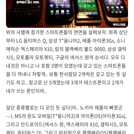
위의 사열에 참가한 스마트폰들의 면면을 살펴보자. 좌측 상단
부터 LG 옵티머스 Q, 삼성 T*옴니아2, 애플 아이폰3Gs, 소니
에릭슨 엑스페리아 X10, 림의 블랙베리 볼드 9000, 삼성 갤럭
시S, 모토롤라 모토쿼티, 구글의 넥서스 원의 순서다. 모두 다
내것은 아니고 나 포함 3명이 모였는데 갖고 있는 스마트폰들
을 다 꺼내니 저렇게.. 보통 한사람당 2개씩은 갖고 있는 듯 싶
기도 하고.. 참고로 난 5개였는데 3개가 테스트폰이고 2개가
내가 쓰는 폰인지라..
일단 종류별로는 다 모인 듯 싶다(아.. 노키아 제품이 빠졌군
-.-). MS의 윈도 모바일(T*옴니아2)과 아이폰OS(아이폰3Gs),
그리고 안드로이드(넥서스 원, 엑스페리아 X10, 갤럭시S, 모토
쿼티, 옵티머스 Q), 그리고 마지막으로 블랙베리OS(블랙베리