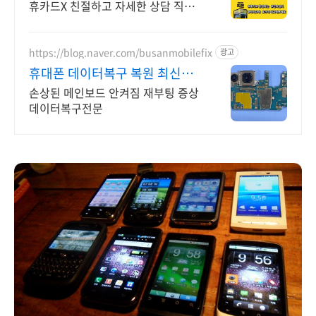
휴카드X 친절하고 자세한 상담 직폰
평택점 차별성없는 정직한 할인 시세
표확인후 저렴하게 구매하세요!
https://blog.naver.com/busanmobilefix
광고
휴대폰 데이터복구 복원 최신장
비와 정품부품 당일수리
손상된 메인보드 안켜짐 재부팅 증상
데이터복구전문