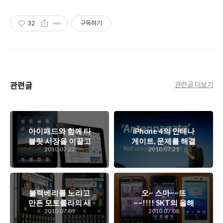
32
구독하기
관련글
관련글 더보기
아이패드와 함께 타
iPhone 4의 안테나
블릿 시장을 이끌고
게이트, 문제를 해결
2010.07.22
2010.07.21
나갈 경쟁자이자 동
하는데 있어서 애플
반자인 안드로이드
이 보여준 나쁜 예?
타블릿
블랙베리를 노리고
오~ 스마~~뜨
만든 모토롤라의 새
~~!!!! SKT의 올해
2010.07.09
2010.07.08
로운 안드로이드 폰,
핵심 안드로이드 폰
참(Charm)!
3종 세트!