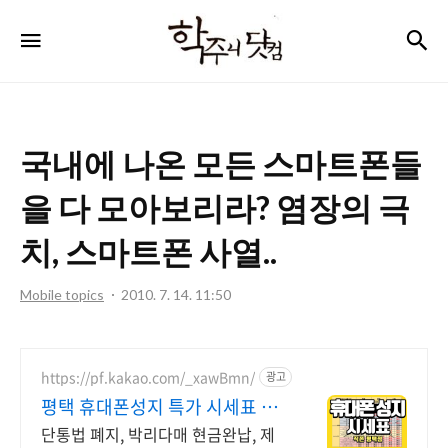
학
검
메뉴
주
니
닷
국내에 나온 모든 스마트폰들
컴
을 다 모아보리라? 염장의 극
치, 스마트폰 사열..
Mobile topics
2010. 7. 14. 11:50
https://pf.kakao.com/_xawBmn/
광고
평택 휴대폰성지 특가 시세표 가
격비교 꼭 해보세요
단통법 폐지, 박리다매 현금완납, 제