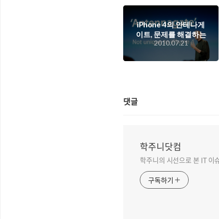
iPhone 4의 안테나게
이트, 문제를 해결하는
2010.07.21
데 있어서 애플이 보여
준 나쁜 예?
댓글
학주니닷컴
학주니의 시선으로 본 IT 이
구독하기