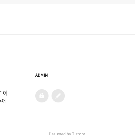
ADMIN
T 이
admin
글
쓰
에 
기
Designed by Tistory.