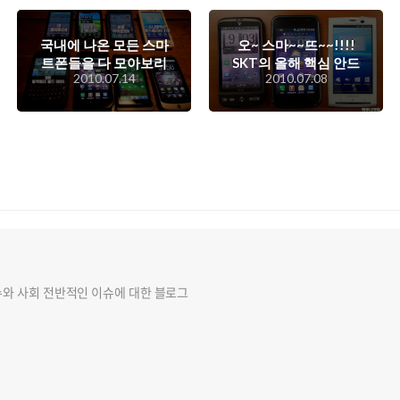
국내에 나온 모든 스마
오~ 스마~~뜨~~!!!!
트폰들을 다 모아보리
SKT의 올해 핵심 안드
2010.07.14
2010.07.08
라? 염장의 극치, 스마
로이드 폰 3종 세트!
트폰 사열..
슈와 사회 전반적인 이슈에 대한 블로그