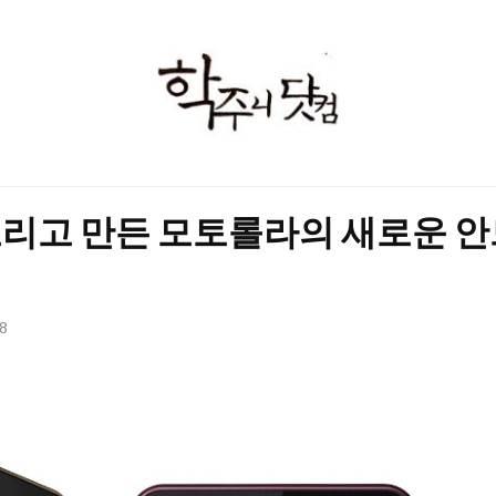
학
주
니
닷
리고 만든 모토롤라의 새로운 안
컴
18