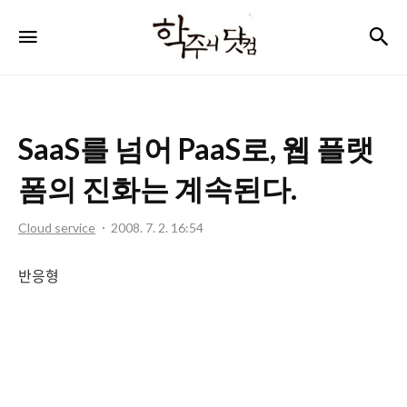
학
검
메뉴
주
니
닷
SaaS를 넘어 PaaS로, 웹 플랫
컴
폼의 진화는 계속된다.
Cloud service
2008. 7. 2. 16:54
반응형