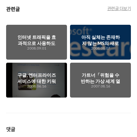
관련글
관련글 더보기
인터넷 트래픽을 효
아직 실체는 존재하
과적으로 사용하도
지 않는 MS의 새로
2008.09.01
2008.08.07
록 노력해야 할 필요
운 OS 프로젝트 '미
가 있다!!!
도리'
구글, 엔터프라이즈
가트너「위험을 수
서비스에 대한 키워
반하는 가상 세계 열
2008.06.16
2007.08.16
드는 '클라우드컴퓨
풍」
팅'
댓글