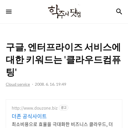
학
검
메뉴
주
니
닷
구글, 엔터프라이즈 서비스에
컴
대한 키워드는 '클라우드컴퓨
팅'
Cloud service
2008. 6. 16. 19:49
http://www.douzone.biz
광고
더존 공식사이트
최소비용으로 효율을 극대화한 비즈니스 클라우드, 더