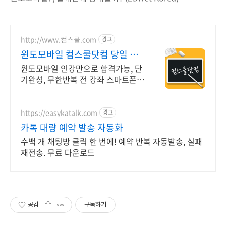
http://www.컴스쿨.com
광고
윈도모바일 컴스쿨닷컴 당일 신
청&결제시 기프티콘!
윈도모바일 인강만으로 합격가능, 단
기완성, 무한반복 전 강좌 스마트폰
학습가능
https://easykatalk.com
광고
카톡 대량 예약 발송 자동화
수백 개 채팅방 클릭 한 번에! 예약 반복 자동발송, 실패
재전송. 무료 다운로드
공감
구독하기