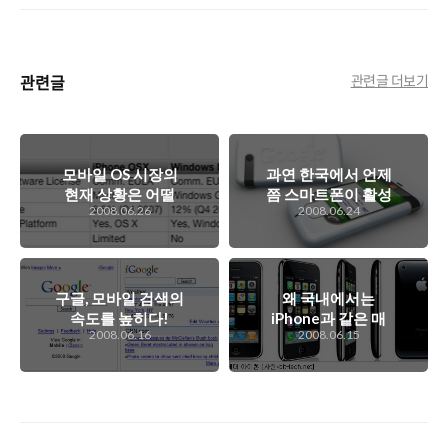
관련글
관련글 더보기
모바일 OS 시장의
과연 한국에서 언제
현재 상황은 어떨
쯤 스마트폰이 활성
2008.06.26
2008.06.24
까?
화 될까?
구글, 모바일 검색의
왜 국내에서는
속도를 높히다!
iPhone과 같은 매
2008.06.16
2008.06.15
력적인 스마트폰이
안나올까?