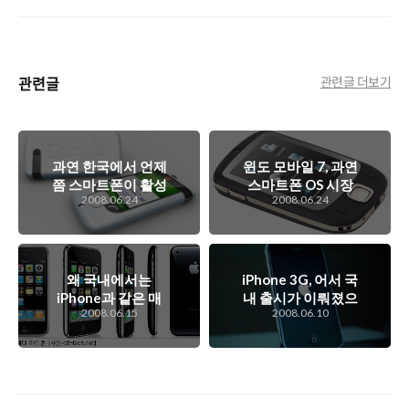
관련글
관련글 더보기
과연 한국에서 언제
윈도 모바일 7, 과연
쯤 스마트폰이 활성
스마트폰 OS 시장
2008.06.24
2008.06.24
화 될까?
을 다시 장악할 수
있을까?
왜 국내에서는
iPhone 3G, 어서 국
iPhone과 같은 매
내 출시가 이뤄졌으
2008.06.15
2008.06.10
력적인 스마트폰이
면 좋겠다..
안나올까?