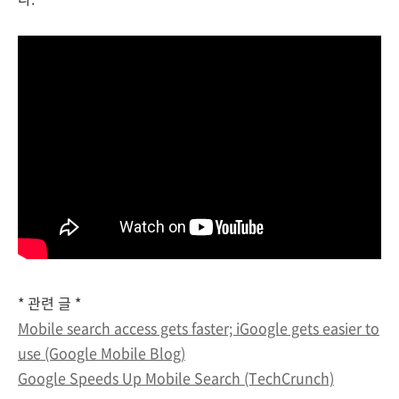
* 관련 글 *
Mobile search access gets faster; iGoogle gets easier to
use (Google Mobile Blog)
Google Speeds Up Mobile Search (TechCrunch)