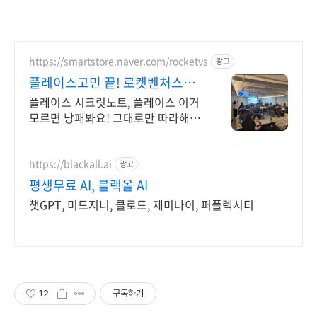
https://smartstore.naver.com/rocketvs
광고
플레이스고민 끝! 로켓벤처스
2300+ 사장님 극찬 리뷰
플레이스 시크릿노트, 플레이스 이거
모르면 낭패봐요! 그대로만 따라해도
최적화 끝
https://blackall.ai
광고
평생무료 AI, 블랙올 AI
챗GPT, 미드저니, 클로드, 제미나이, 퍼플렉시티
12
구독하기