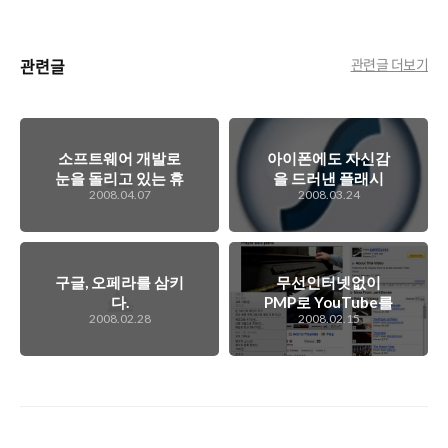
관련글
관련글 더보기
소프트웨어 개발로
아이폰에도 자신감
눈을 돌리고 있는 휴
을 드러낸 플래시
2008.04.07
2008.03.24
대폰 시장..
구글, 오페라를 삼키
무선인터넷없이
다.
PMP로 YouTube를
2008.02.28
2008.02.15
즐길려면?