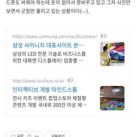
드폰도 바꿔야 하는데 돈이 없어서 못바꾸고 있고 그저 사진만
보면서 군침만 흘리고 있는 상황이다(-.-).
https://www.samsung.com/sec/business/
광고
삼성 사이니지 대표사이트 본사
공식 운영 견적문의
삼성의 LED 전문 기술로 비즈니스를
위한 대화면 디스플레이! 업종별 추천
제안
http://www.isurface.co.kr
광고
인터랙티브 개발 마인드스톰
전시 키즈 이벤트 팝업스토어 체험형
콘텐츠 개발 국내외 300건 이상 제작
설치
공감
구독하기