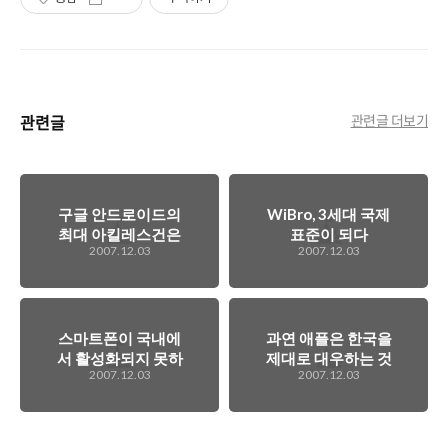
관련글
관련글 더보기
구글 안드로이드의
WiBro, 3세대 국제
최대 아킬레스건은
표준이 되다
2007.12.03
2007.12.03
「영업마인드」
스마트폰이 국내에
과연 애플은 한국을
서 활성화되지 못하
제대로 대우하는 것
2007.12.03
2007.12.03
는 이유
일까?