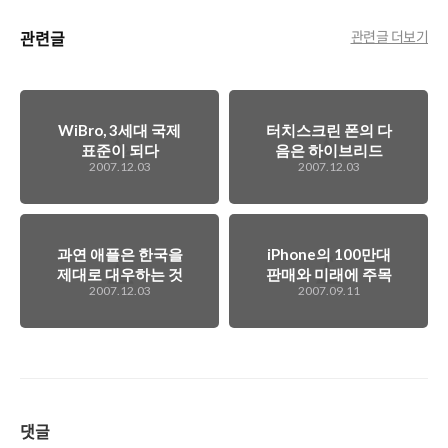
관련글
관련글 더보기
WiBro, 3세대 국제
터치스크린 폰의 다
표준이 되다
음은 하이브리드
2007.12.03
2007.12.03
폰?
과연 애플은 한국을
iPhone의 100만대
제대로 대우하는 것
판매와 미래에 주목
2007.12.03
2007.09.11
일까?
할 아이템의 예측
댓글