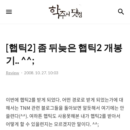
학
검
메뉴
주
니
닷
[햅틱2] 좀 뒤늦은 햅틱2 개봉
컴
기.. ^^;
Review
2008. 10. 27. 10:03
이번에 햅틱2를 받게 되었다. 어떤 경로로 받게 되었는가에 대
해서는 TNM 관련 블로그들을 돌아보면 알듯해서 여기에는 안
쓸련다(^^). 여하튼 햅틱도 사용못해본 내가 햅틱2를 받아서
어떻게 할 수 있을련지는 모르겠지만 말이다. ^^;