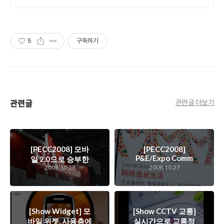
컬 AI 휴머노이드 애니메이션 모션 지
원 최적화
5
구독하기
관련글
관련글 더보기
[PECC2008] 모바
[PECC2008]
P&E/Expo Comm
일 2.0으로 승부한
China 2008에 다녀
2008.10.28
2008.10.27
다. SKTelecom
오다.
[Show Widget] 모
[Show CCTV 교통]
바일 위젯, 사용층에
실시간으로 교통정