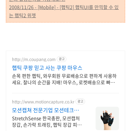
2008/11/26 - [Mobile] - [햅틱2] 햅틱UI를 만끽할 수 있
는 햅틱2 위젯
http://m.coupang.com
광고
햅틱 쿠팡 믿고 사는 쿠팡 마우스
손목 편한 햅틱, 와우회원 무료배송으로 편하게 사용하
세요. 찰나의 순간을 지배! 마우스, 로켓배송으로 빠르
게 만나보세요.
http://www.motioncapture.co.kr
광고
모션캡쳐 전문기업 모션테크놀로
지
StretchSense 한국총판, 모션캡처
장갑, 손가락 트래킹, 햅틱 장갑 피지