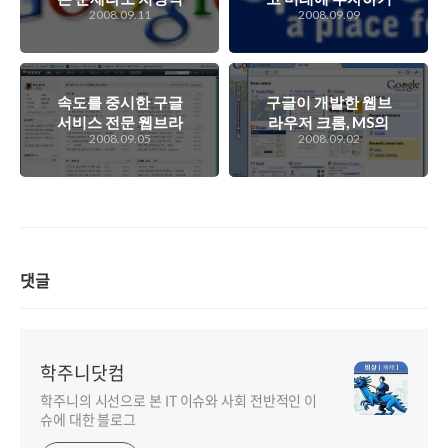
2008.09.11
2008.09.09
인 상처를 남길 수도
시작하다!
있다.
속도를 중시한 구글
구글이 개발한 웹브
서비스 전문 웹브라
라우저 크롬, MS의
2008.09.05
2008.09.02
우저같은 크롬의 간
인터넷 익스플로러
단 사용기
를 노리다!
댓글
학주니닷컴
학주니의 시선으로 본 IT 이슈와 사회 전반적인 이
슈에 대한 블로그