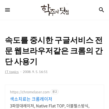
학
검
메뉴
주
니
닷
속도를 중시한 구글서비스 전
컴
문 웹브라우저같은 크롬의 간
단 사용기
IT topics
2008. 9. 5. 16:51
https://chromelaser.com
광고
색소치료는 크롬레이저
3파장대레이저, Native Flat TOP, 더블펄스방식,