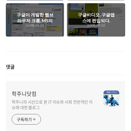
구글이 개발한 웹브
구글비디오, 구글앱
라우저 크롬, MS의
스에 편입되다.
2008.09.02
2008.09.02
인터넷 익스플로러
를 노리다!
댓글
학주니닷컴
학주니의 시선으로 본 IT 이슈와 사회 전반적인 이
슈에 대한 블로그
구독하기