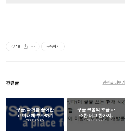
18
구독하기
관련글
관련글 더보기
구글, 과거를 끌어안
구글 크롬의 조금 사
고 미래에 투자하기
소한 버그 한가지..
2008.09.09
2008.09.08
시작하다!