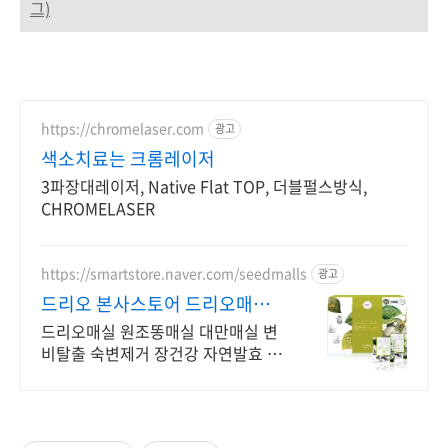
그)
https://chromelaser.com
광고
색소치료는 크롬레이저
3파장대레이저, Native Flat TOP, 더블펄스방식,
CHROMELASER
https://smartstore.naver.com/seedmalls
광고
드리오 본사스토어 드리오매실
매일 쾌변매실
드리오매실 원조똥매실 대만매실 변
비탈출 숙변제거 장건강 자연발효 변
비매실 장청소