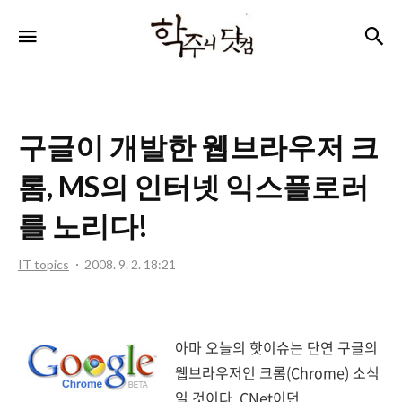
학
검
메뉴
주
니
닷
구글이 개발한 웹브라우저 크
컴
롬, MS의 인터넷 익스플로러
를 노리다!
IT topics
2008. 9. 2. 18:21
아마 오늘의 핫이슈는 단연 구글의
웹브라우저인 크롬(Chrome) 소식
일 것이다. CNet이던