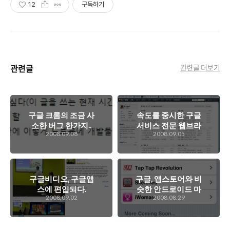
12
구독하기
관련글
관련글 더보기
구글 크롬의 조금 사
속도를 중시한 구글
소한 버그 한가지..
서비스 전문 웹브라
2008.09.08
2008.09.05
우저같은 크롬의 간
단 사용기
구글비디오, 구글앱
구글, 앱스토어와 비
스에 편입되다.
슷한 안드로이드 마
2008.09.02
2008.08.29
켓 선보여..