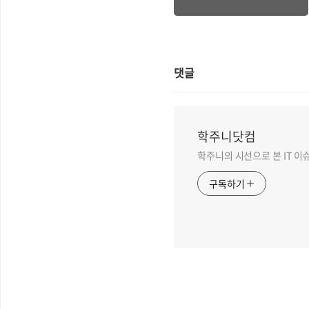
댓글
학주니닷컴
학주니의 시선으로 본 IT 이
구독하기