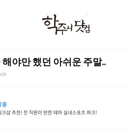
학
주
니
닷
해야만 했던 아쉬운 주말..
컴
0:35
탈출
워크샵 추천! 전 직원이 반한 테마 실내스포츠 파크!