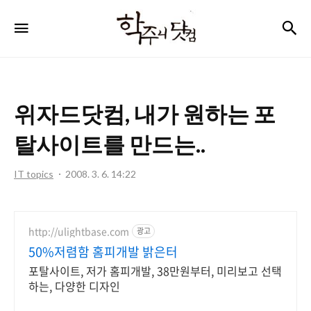
학
검
메뉴
주
니
닷
위자드닷컴, 내가 원하는 포
컴
탈사이트를 만드는..
IT topics
2008. 3. 6. 14:22
http://ulightbase.com
광고
50%저렴함 홈피개발 밝은터
포탈사이트, 저가 홈피개발, 38만원부터, 미리보고 선택
하는, 다양한 디자인