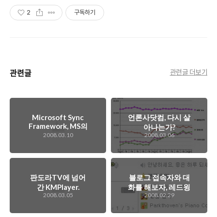
2
구독하기
관련글
관련글 더보기
Microsoft Sync
언론사닷컴, 다시 살
Framework, MS의
아나는가?
구글기어?
2008.03.10
2008.03.06
판도라TV에 넘어
블로그 접속자와 대
간 KMPlayer.
화를 해보자, 레드윙
2008.03.05
2008.02.29