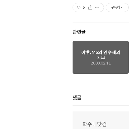
6
구독하기
관련글
야후, MS의 인수제의
거부
2008.02.11
댓글
학주니닷컴