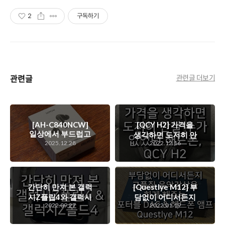
2
구독하기
관련글
관련글 더보기
[AH-C840NCW]
[QCY H2] 가격을
일상에서 부드럽고
생각하면 도저히 안
따듯한 음색을 전하
2025.12.28
2022.12.16
살 수가 없었던 해드
는 데논 840 이어폰
폰, QCY H2
간단히 만져 본 갤럭
[Questlye M12] 부
시Z플립4와 갤럭시
담없이 어디서든지
2022.09.27
2022.01.19
Z폴드4
고품질 음악감상을
하게 해주는 포터블