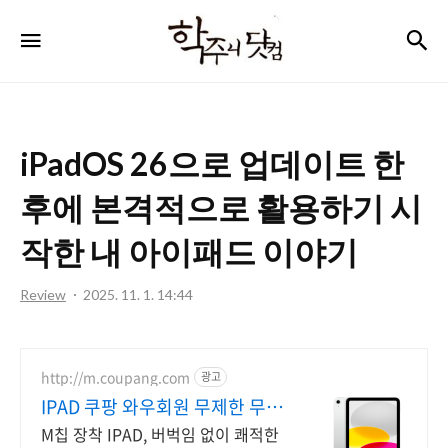
학
검
메뉴
주
니
닷
iPadOS 26으로 업데이트 한
컴
후에 본격적으로 활용하기 시
작한 내 아이패드 이야기
Review
2025. 11. 1. 14:44
http://m.coupang.com
광고
IPAD 쿠팡 와우회원 무제한 무료
배송
M칩 장착 IPAD, 버벅임 없이 쾌적한