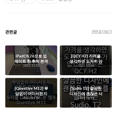
관련글
관련글 더보기
iPadOS 26으로 업
[QCY H2] 가격을
데이트 한 후에 본격
생각하면 도저히 안
2025.11.01
2022.12.16
적으로 활용하기 시
살 수가 없었던 해드
작한 내 아이패드 이
폰, QCY H2
야기
[Questlye M12] 부
[Sudio T2] 깔끔한
담없이 어디서든지
디자인에 괜찮은 사
2022.01.19
2021.12.28
고품질 음악감상을
운드를 들려주는
하게 해주는 포터블
Sudio, T2
DAC & 해드폰 앰
프, Questlye M12