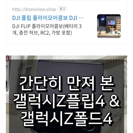
매일 10만 개 이상의 신규 상품 업로
드
http://droneview.shop
광고
DJI 플립 플라이모어콤보 DJI 공
식 인증 스토어
DJI FLIP 플라이모어콤보(배터리 3
개, 충전 허브, RC2, 가방 포함)