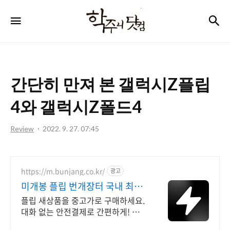
학
검
메뉴
주
니
닷
간단히 만져 본 갤럭시Z플립
컴
4와 갤럭시Z폴드4
Review
2022. 9. 27. 07:45
https://m.bunjang.co.kr/
광고
미개봉 플립 번개장터 국내 최대
브랜드 중고거래
플립 새상품을 중고가로 구매하세요.
대화 없는 안전결제로 간편하게! 전국
각지에서 올라오는 전국구 최다 상품