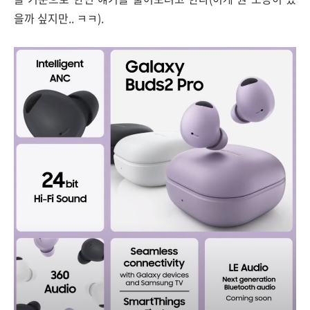
을까 싶지만.. ㅋㅋ).