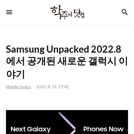
학
검
메뉴
주
니
닷
Samsung Unpacked 2022.8
컴
에서 공개된 새로운 갤럭시 이
야기
Mobile topics
2022. 8. 31. 17:42