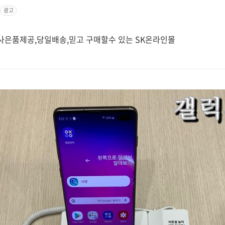
광고
은품제공,당일배송,믿고 구매할수 있는 SK온라인몰