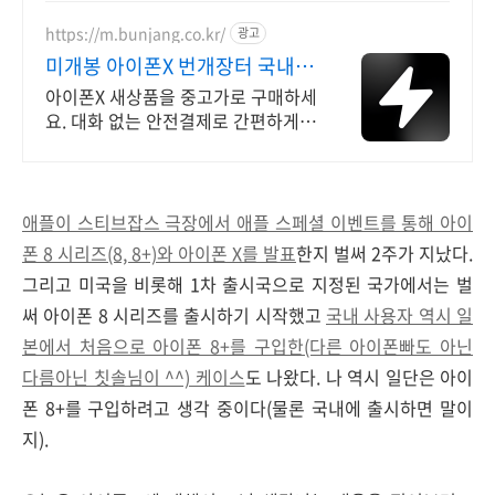
https://m.bunjang.co.kr/
광고
미개봉 아이폰X 번개장터 국내
최대 브랜드 중고거래
아이폰X 새상품을 중고가로 구매하세
요. 대화 없는 안전결제로 간편하게!
전국 각지에서 올라오는 전국구 최다
상품 매일 10만 개 이상의 신규 상품
업로드
애플이 스티브잡스 극장에서 애플 스페셜 이벤트를 통해 아이
폰 8 시리즈(8, 8+)와 아이폰 X를 발표
한지 벌써 2주가 지났다.
그리고 미국을 비롯해 1차 출시국으로 지정된 국가에서는 벌
써 아이폰 8 시리즈를 출시하기 시작했고
국내 사용자 역시 일
본에서 처음으로 아이폰 8+를 구입한(다른 아이폰빠도 아닌
다름아닌 칫솔님이 ^^) 케이스
도 나왔다. 나 역시 일단은 아이
폰 8+를 구입하려고 생각 중이다(물론 국내에 출시하면 말이
지).