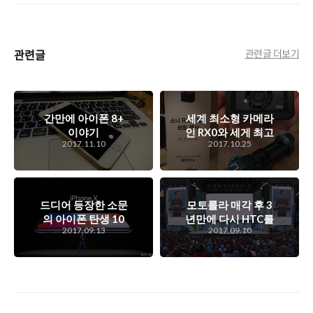
관련글
관련글 더보기
간만에 아이폰 8+
세계 최소형 카메라
이야기
인 RX0와 세게 최고
2017.11.10
2017.10.25
속도의 초망원 카메
라 RX10 IV를 발표
한 소니 RX 신제품
런칭 행사 스케치
드디어 등장한 소문
모토롤라 매각 후 3
의 아이폰 탄생 10
년만에 다시 HTC를
2017.09.13
2017.09.10
주년 기념 모델인
인수하여 하드웨어
iPhone X, 그리고
시장에 진출하려는
애플 스페셜 이벤트
구글, 왜?
이야기..