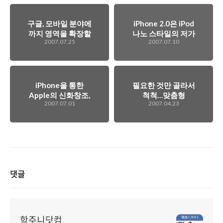
구글, 모바일 분야에
iPhone 2.0은 iPod
까지 영역을 확장할
나노 스타일의 저가
2007.07.25
2007.07.10
려고 시도 중..
형 모델?
iPhone을 통한
필요한 것만 골라서
Apple의 신화창조,
척척…맞춤형
2007.07.01
2007.04.23
스티브 잡스
OS「윈도우 XP 임
베디드」
댓글
학주니닷컴