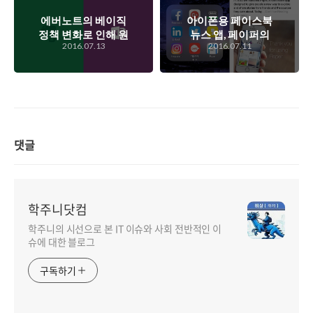
에버노트의 베이직
아이폰용 페이스북
정책 변화로 인해 원
뉴스 앱, 페이퍼의
2016.07.13
2016.07.11
노트가 뜨기 시작은
종료를 보면서..
했는데..
댓글
학주니닷컴
학주니의 시선으로 본 IT 이슈와 사회 전반적인 이
슈에 대한 블로그
구독하기