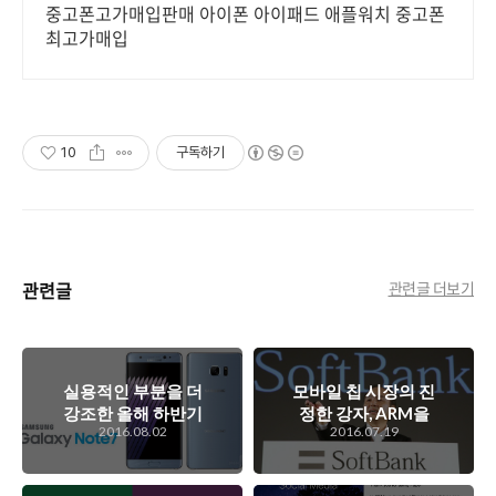
중고폰고가매입판매 아이폰 아이패드 애플워치 중고폰
최고가매입
10
구독하기
관련글
관련글 더보기
실용적인 부분을 더
모바일 칩 시장의 진
강조한 올해 하반기
정한 강자, ARM을
2016.08.02
2016.07.19
를 강타할 삼성의 플
인수하려는 소프트
래그쉽 스마트폰, 갤
뱅크의 손정의
럭시 노트 7