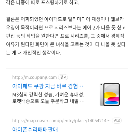
각은 나중에 따로 포스팅하기로 하고.
결론은 어찌되었던 아이패드로 멀티미디어 재생이나 웹브라
우징이 목적이라면 프로 시리즈보다는 에어 2가 나을 듯 싶고
편집 등의 작업을 원한다면 프로 시리즈를, 그 중에서 경제적
여유가 된다면 화면이 큰 녀석을 고르는 것이 더 나을 듯 싶다
는 게 내 개인적인 생각이다.
http://m.coupang.com
광고
아이패드 쿠팡 지금 바로 경험하
세요
M3칩의 강력한 성능, 가벼운 휴대성.
로켓배송으로 오늘 주문하고 내일 받
으세요! 선명한 디스플레이와 긴 배터
리. 애플펜슬로 드로잉, 필기까지 편
리하게!
https://map.naver.com/p/entry/place/140542142
광고
4
아이폰수리매매판매