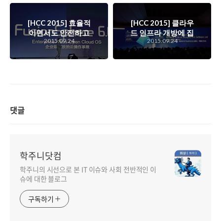
커지고 있는데..
[HCC 2015] 효율적
[HCC 2015] 클라우
이면서도 안전하고
드 인프라 개방에 집
2015.09.24
2015.09.24
개방적인 통합 클라
중하는 화웨이의 클
우드 OS, 화웨이 퓨
라우드 전략
전스피어
댓글
학주니닷컴
학주니의 시선으로 본 IT 이슈와 사회 전반적인 이
슈에 대한 블로그
구독하기