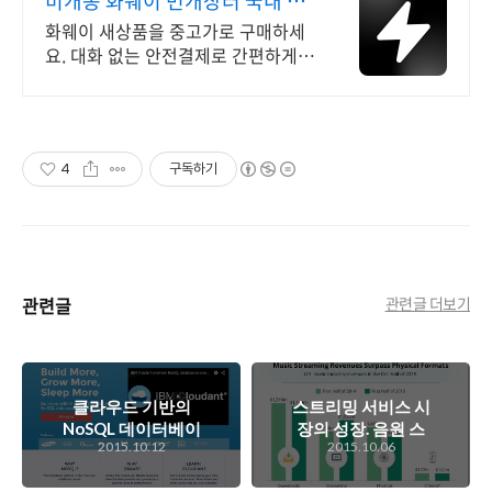
미개봉 화웨이 번개장터 국내 최
대 브랜드 중고거래
화웨이 새상품을 중고가로 구매하세
요. 대화 없는 안전결제로 간편하게!
전국 각지에서 올라오는 전국구 최다
상품 매일 10만 개 이상의 신규 상품
업로드
4
구독하기
관련글
관련글 더보기
클라우드 기반의
스트리밍 서비스 시
NoSQL 데이터베이
장의 성장. 음원 스
2015.10.12
2015.10.06
스 서비스, IBM
트리밍에 이어 앱 스
Cloudant
트리밍 시장도 점점