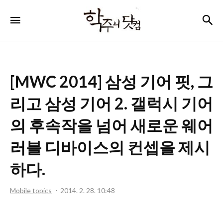
학
검
메뉴
주
니
닷
[MWC 2014] 삼성 기어 핏, 그
컴
리고 삼성 기어 2. 갤럭시 기어
의 후속작을 넘어 새로운 웨어
러블 디바이스의 컨셉을 제시
하다.
Mobile topics
2014. 2. 28. 10:48