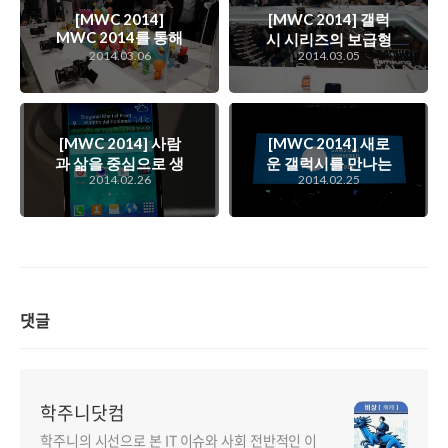
[MWC 2014]
[MWC 2014] 갤럭
MWC 2014를 통해
시 시리즈의 보급형
선보인 삼성의 카메
2014.03.06
2014.03.05
모델들과 다양한 변
라들과 스마트 악세
화를 준 모델들
서리들
[MWC 2014] 사람
[MWC 2014] 새로
과 삶을 중심으로 생
운 갤럭시를 만나는
2014.02.26
2014.02.25
활에 녹아들어가는
시간. 삼성 언팩
스마트폰을 만나다.
(Unpacked) 2014
에피소드 1
새로운 갤럭시를 만
나는 순간에 본 갤럭
시 S5
댓글
학주니닷컴
학주니의 시선으로 본 IT 이슈와 사회 전반적인 이